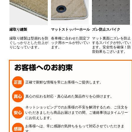
縁取り縫製
マットストッパーホール
ズレ防止スパイク
縁取り縫製は型崩れを防
各車種に合わせた固定フ
マット裏面にズレを防止
ぐしっかりとした仕上が
ック用ホールが付いてい
するスパイクが付いてい
りになっています。
ます。
ます。安全性を確保！防
音効果もございます。
正確で新鮮な情報を常にお客様へご提供します。
真心の伝わる対応・真心込めた製品作りを心掛けます。
ネットショッピングでのお客様の不安を解消するため、ご注文を
いただきましたら商品お届けまでの間、ご連絡事項はタイムリー
にお伝えします。
お客様へは、常に感謝の気持ちをもって対応させていただきま
す。