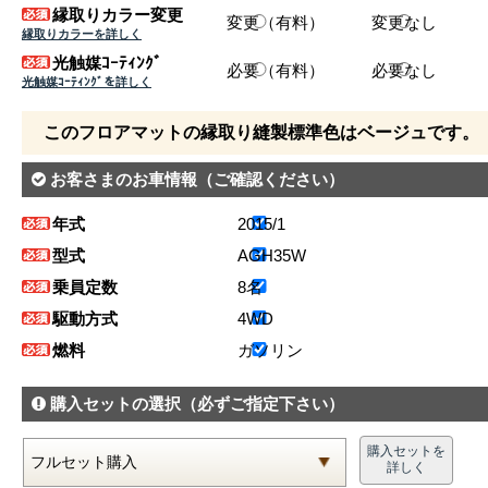
縁取りカラー変更
変更（有料）
変更なし
縁取りカラーを詳しく
光触媒ｺｰﾃｨﾝｸﾞ
必要（有料）
必要なし
光触媒ｺｰﾃｨﾝｸﾞを詳しく
このフロアマットの縁取り縫製標準色はベージュです。
お客さまのお車情報
（ご確認ください）
年式
2015/1
型式
AGH35W
乗員定数
8名
駆動方式
4WD
燃料
ガソリン
購入セットの選択
（必ずご指定下さい）
購入セットを
詳しく