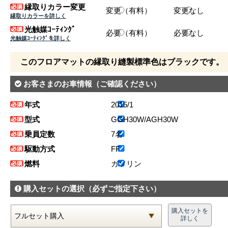
縁取りカラー変更
変更（有料）
変更なし
縁取りカラーを詳しく
光触媒ｺｰﾃｨﾝｸﾞ
必要（有料）
必要なし
光触媒ｺｰﾃｨﾝｸﾞを詳しく
このフロアマットの縁取り縫製標準色はブラックです。
お客さまのお車情報
（ご確認ください）
年式
2015/1
型式
GGH30W/AGH30W
乗員定数
7名
駆動方式
FF
燃料
ガソリン
購入セットの選択
（必ずご指定下さい）
購入セットを
詳しく