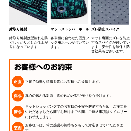
縁取り縫製
マットストッパーホール
ズレ防止スパイク
縁取り縫製は型崩れを防
各車種に合わせた固定フ
マット裏面にズレを防止
ぐしっかりとした仕上が
ック用ホールが付いてい
するスパイクが付いてい
りになっています。
ます。
ます。安全性を確保！防
音効果もございます。
正確で新鮮な情報を常にお客様へご提供します。
真心の伝わる対応・真心込めた製品作りを心掛けます。
ネットショッピングでのお客様の不安を解消するため、ご注文を
いただきましたら商品お届けまでの間、ご連絡事項はタイムリー
にお伝えします。
お客様へは、常に感謝の気持ちをもって対応させていただきま
す。