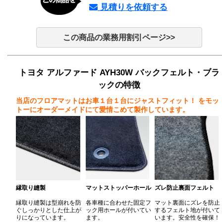
見積りを依頼する
この商品の業務用割引ページ>>
トヨタ アルファード AYH30W バックフェルト・ブラ
ックの特徴
当店のフロアマットはお車１台１台にジャストフィット！
をモッ
トーにオーダーメイドにて愛情こめて製作しています。
縁取り縫製
マットストッパーホール
ズレ防止裏面フェルト
縁取り縫製は型崩れを防
各車種に合わせた固定フ
マット裏面にズレを防止
ぐしっかりとした仕上が
ック用ホールが付いてい
するフェルト地が付いて
りになっています。
ます。
います。安全性を確保！