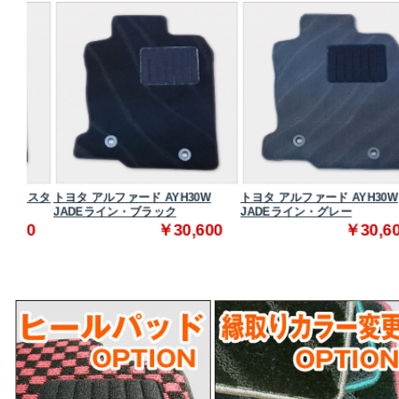
 スタ
トヨタ アルファード AYH30W
トヨタ アルファード AYH30W
JADEライン・ブラック
JADEライン・グレー
0
￥30,600
￥30,600