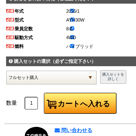
年式
2015/1
型式
AYH30W
乗員定数
8名
駆動方式
4WD
燃料
ハイブリッド
購入セットの選択
（必ずご指定下さい）
購入セットを
詳しく
数量
問い合わせる