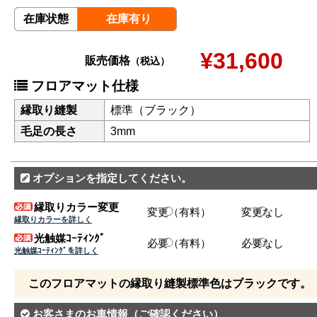
在庫状態
在庫有り
¥31,600
販売価格
（税込）
フロアマット仕様
縁取り縫製
標準（ブラック）
毛足の長さ
3mm
オプションを指定してください。
縁取りカラー変更
変更（有料）
変更なし
縁取りカラーを詳しく
光触媒ｺｰﾃｨﾝｸﾞ
必要（有料）
必要なし
光触媒ｺｰﾃｨﾝｸﾞを詳しく
このフロアマットの縁取り縫製標準色はブラックです。
お客さまのお車情報
（ご確認ください）