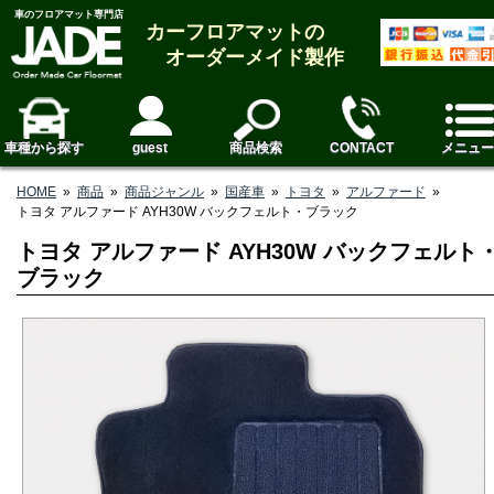
車のフロアマット専門店
カーフロアマットの
オーダーメイド製作
車種から探す
guest
商品検索
CONTACT
メニュー
HOME
»
商品
»
商品ジャンル
»
国産車
»
トヨタ
»
アルファード
»
トヨタ アルファード AYH30W バックフェルト・ブラック
トヨタ アルファード AYH30W バックフェルト
ブラック