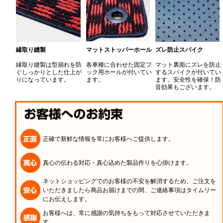
縁取り縫製
マットストッパーホール
ズレ防止スパイク
縁取り縫製は型崩れを防
各車種に合わせた固定フ
マット裏面にズレを防止
ぐしっかりとした仕上が
ック用ホールが付いてい
するスパイクが付いてい
りになっています。
ます。
ます。安全性を確保！防
音効果もございます。
正確で新鮮な情報を常にお客様へご提供します。
真心の伝わる対応・真心込めた製品作りを心掛けます。
ネットショッピングでのお客様の不安を解消するため、ご注文を
いただきましたら商品お届けまでの間、ご連絡事項はタイムリー
にお伝えします。
お客様へは、常に感謝の気持ちをもって対応させていただきま
す。