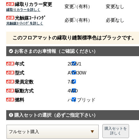
縁取りカラー変更
変更（有料）
変更なし
縁取りカラーを詳しく
光触媒ｺｰﾃｨﾝｸﾞ
必要（有料）
必要なし
光触媒ｺｰﾃｨﾝｸﾞを詳しく
このフロアマットの縁取り縫製標準色はブラックです。
お客さまのお車情報
（ご確認ください）
年式
2015/1
型式
AYH30W
乗員定数
7名
駆動方式
4WD
燃料
ハイブリッド
購入セットの選択
（必ずご指定下さい）
購入セットを
詳しく