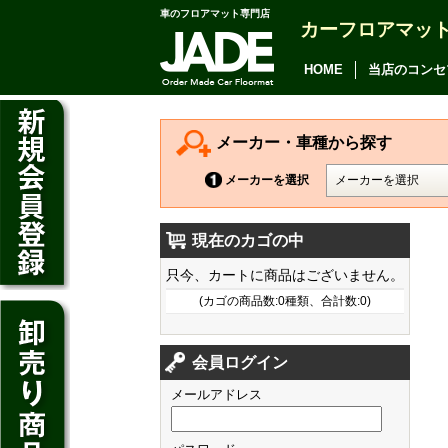
車のフロアマット専門店
カーフロアマッ
アルファード
ヴェルファイア
HOME
当店のコンセ
アリオン
カムリ
メーカー・車種から探す
カローラ アクシオ
メーカーを選択
プレミオ
現在のカゴの中
プリウス
デイズ
只今、カートに商品はございません。
SAI
デイズ ルークス
(カゴの商品数:0種類、合計数:0)
マークX
ジューク
フィット
CT200h
クラウン アスリート
会員ログイン
ノート
シャトル
HS250h
クラウン マジェスタ
メールアドレス
キューブ
オデッセイ
IS
クラウン ロイヤル
マーチ