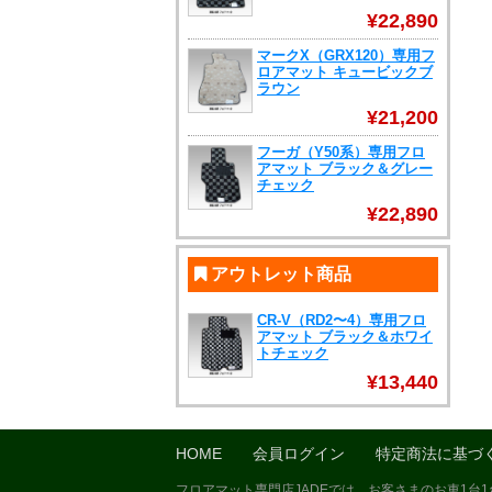
¥22,890
マークX（GRX120）専用フ
ロアマット キュービックブ
ラウン
¥21,200
フーガ（Y50系）専用フロ
アマット ブラック＆グレー
チェック
¥22,890
アウトレット商品
CR-V（RD2〜4）専用フロ
アマット ブラック＆ホワイ
トチェック
¥13,440
HOME
会員ログイン
特定商法に基づ
フロアマット専門店JADEでは、お客さまのお車1台