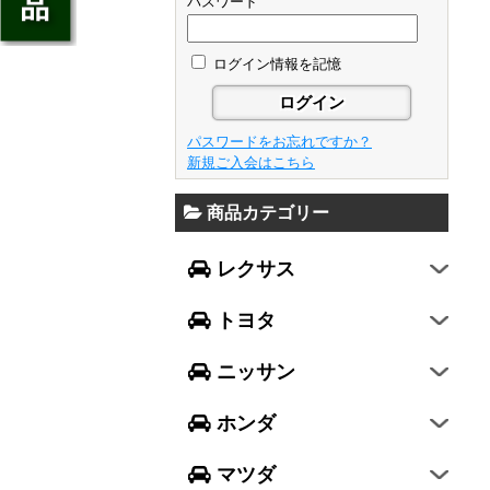
ジェイド
パスワード
GS
フレア
アベンシス
ウイングロード
フリード
GS F
フレアワゴン
カローラ フィールダー
ログイン情報を記憶
セレナ
ステップワゴン
NX
フレアクロスオーバー
プリウスα
エルグランド
N-ONE
RX
キャロル
FJクルーザー
パスワードをお忘れですか？
エクストレイル
N-BOX
LX570
新規ご入会はこちら
デミオ
CH-R
レガシィ B4
シルフィ
N-BOX SLASH
RC
アクセラ スポーツ
商品カテゴリー
ハリアー
レガシィ アウトバック
ティアナ
ミラ イース
N-BOX+
RC F
ワゴンR
アクセラ セダン
ランドクルーザー
WRX S4
スカイライン
レクサス
ミラ
N-WGN
LC
ワゴンR スティングレー
アテンザ セダン
ランドクルーザープラド
WRX STI
フーガ
ミラ ココア
グレイス
トヨタ
スペーシア
アテンザ ワゴン
86
レヴォーグ
フェアレディZ
キャスト
アコード
ハスラー
CX-3
ニッサン
インプレッサ スポーツ
GT-R
ムーヴ
レジェンド
ラパン
CX-5
インプレッサ G4
ホンダ
ムーヴ キャンバス
ヴェゼル
アルト
プレマシー
SUBARU XV
タント
マツダ
エヴリィワゴン
ビアンテ