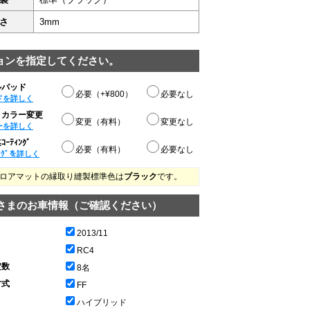
さ
3mm
ョンを指定してください。
ルパッド
必要（+¥800）
必要なし
ドを詳しく
りカラー変更
変更（有料）
変更なし
ーを詳しく
ｰﾃｨﾝｸﾞ
必要（有料）
必要なし
ﾝｸﾞを詳しく
ロアマットの縁取り縫製標準色は
ブラック
です。
さまのお車情報（ご確認ください）
2013/11
RC4
定数
8名
方式
FF
ハイブリッド