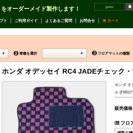
guest
トをオーダーメイド製作します！
プト
ご利用ガイド
よくあるご質問
お問合せ
カート
車種を選択
フロアマットの種類
ホンダ オデッセイ RC4 JADEチェッ
ホンダ オ
ル (FM027
販売価格
フロ
縁取り縫