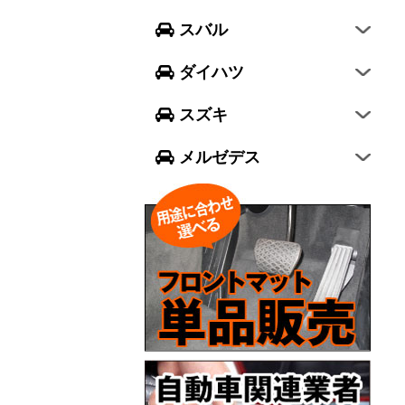
フォレスター
ウェイク
スイフト
スバル
エクシーガ クロスオーバー7
ブーン
ソリオ
Aクラス
ダイハツ
トール
ジムニー
Bクラス
スズキ
ジムニー シエラ
Cクラス
メルゼデス
GLCクラス