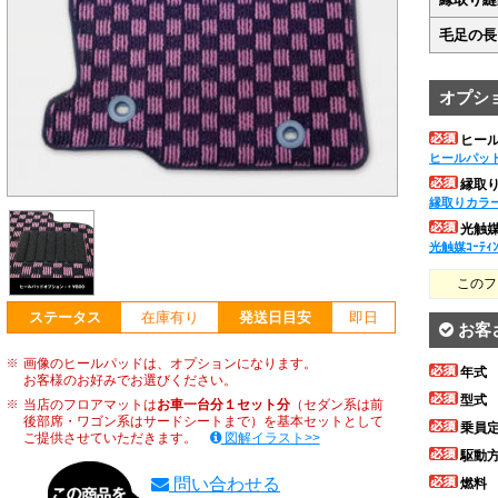
毛足の長
オプシ
ヒー
ヒールパッ
縁取
縁取りカラ
光触媒ｺ
光触媒ｺｰﾃｨ
このフ
ステータス
在庫有り
発送日目安
即日
お客
画像のヒールパッドは、オプションになります。
年式
お客様のお好みでお選びください。
型式
当店のフロアマットは
お車一台分１セット分
（セダン系は前
後部席・ワゴン系はサードシートまで）を基本セットとして
乗員
ご提供させていただきます。
図解イラスト>>
駆動
問い合わせる
燃料