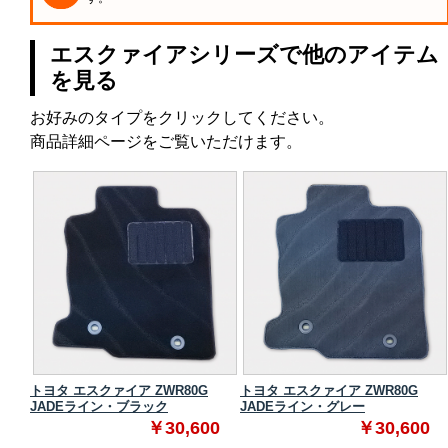
エスクァイアシリーズで他のアイテム
を見る
お好みのタイプをクリックしてください。
商品詳細ページをご覧いただけます。
 スタ
トヨタ エスクァイア ZWR80G
トヨタ エスクァイア ZWR80G
JADEライン・ブラック
JADEライン・グレー
0
￥30,600
￥30,600