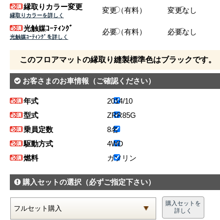
縁取りカラー変更
変更（有料）
変更なし
縁取りカラーを詳しく
光触媒ｺｰﾃｨﾝｸﾞ
必要（有料）
必要なし
光触媒ｺｰﾃｨﾝｸﾞを詳しく
このフロアマットの縁取り縫製標準色はブラックです。
お客さまのお車情報
（ご確認ください）
年式
2014/10
型式
ZRR85G
乗員定数
8名
駆動方式
4WD
燃料
ガソリン
購入セットの選択
（必ずご指定下さい）
購入セットを
詳しく