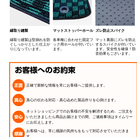
縁取り縫製
マットストッパーホール
ズレ防止スパイク
縁取り縫製は型崩れを防
各車種に合わせた固定フ
マット裏面にズレを防止
ぐしっかりとした仕上が
ック用ホールが付いてい
するスパイクが付いてい
りになっています。
ます。
ます。安全性を確保！防
音効果もございます。
正確で新鮮な情報を常にお客様へご提供します。
真心の伝わる対応・真心込めた製品作りを心掛けます。
ネットショッピングでのお客様の不安を解消するため、ご注文を
いただきましたら商品お届けまでの間、ご連絡事項はタイムリー
にお伝えします。
お客様へは、常に感謝の気持ちをもって対応させていただきま
す。