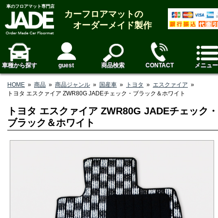
車のフロアマット専門店
カーフロアマットの
オーダーメイド製作
車種から探す
guest
商品検索
CONTACT
メニュー
HOME
»
商品
»
商品ジャンル
»
国産車
»
トヨタ
»
エスクァイア
»
トヨタ エスクァイア ZWR80G JADEチェック・ブラック＆ホワイト
トヨタ エスクァイア ZWR80G JADEチェック・
ブラック＆ホワイト