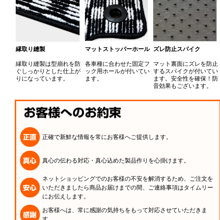
縁取り縫製
マットストッパーホール
ズレ防止スパイク
縁取り縫製は型崩れを防
各車種に合わせた固定フ
マット裏面にズレを防止
ぐしっかりとした仕上が
ック用ホールが付いてい
するスパイクが付いてい
りになっています。
ます。
ます。安全性を確保！防
音効果もございます。
正確で新鮮な情報を常にお客様へご提供します。
真心の伝わる対応・真心込めた製品作りを心掛けます。
ネットショッピングでのお客様の不安を解消するため、ご注文を
いただきましたら商品お届けまでの間、ご連絡事項はタイムリー
にお伝えします。
お客様へは、常に感謝の気持ちをもって対応させていただきま
す。