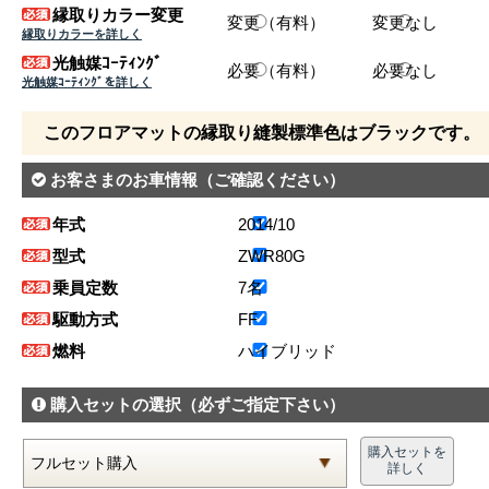
縁取りカラー変更
変更（有料）
変更なし
縁取りカラーを詳しく
光触媒ｺｰﾃｨﾝｸﾞ
必要（有料）
必要なし
光触媒ｺｰﾃｨﾝｸﾞを詳しく
このフロアマットの縁取り縫製標準色はブラックです。
お客さまのお車情報
（ご確認ください）
年式
2014/10
型式
ZWR80G
乗員定数
7名
駆動方式
FF
燃料
ハイブリッド
購入セットの選択
（必ずご指定下さい）
購入セットを
詳しく