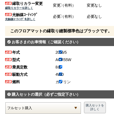
縁取りカラー変更
変更（有料）
変更なし
縁取りカラーを詳しく
光触媒ｺｰﾃｨﾝｸﾞ
必要（有料）
必要なし
光触媒ｺｰﾃｨﾝｸﾞを詳しく
このフロアマットの縁取り縫製標準色はブラックです。
お客さまのお車情報
（ご確認ください）
年式
2016/5
型式
ACR55W
乗員定数
8名
駆動方式
4WD
燃料
ガソリン
購入セットの選択
（必ずご指定下さい）
購入セットを
詳しく