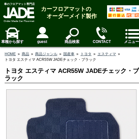
車のフロアマット専門店
カーフロアマットの
オーダーメイド製作
車種から探す
guest
商品検索
CONTACT
メニュー
HOME
»
商品
»
商品ジャンル
»
国産車
»
トヨタ
»
エスティマ
»
トヨタ エスティマ ACR55W JADEチェック・ブラック
トヨタ エスティマ ACR55W JADEチェック・ブ
ラック