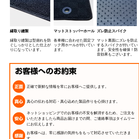
縁取り縫製
マットストッパーホール
ズレ防止スパイク
縁取り縫製は型崩れを防
各車種に合わせた固定フ
マット裏面にズレを防止
ぐしっかりとした仕上が
ック用ホールが付いてい
するスパイクが付いてい
りになっています。
ます。
ます。安全性を確保！防
音効果もございます。
正確で新鮮な情報を常にお客様へご提供します。
真心の伝わる対応・真心込めた製品作りを心掛けます。
ネットショッピングでのお客様の不安を解消するため、ご注文を
いただきましたら商品お届けまでの間、ご連絡事項はタイムリー
にお伝えします。
お客様へは、常に感謝の気持ちをもって対応させていただきま
す。