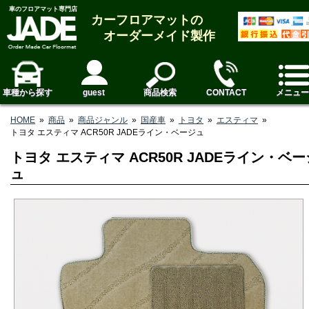
車のフロアマット専門店
カーフロアマットの
オーダーメイド製作
車種から探す
guest
商品検索
CONTACT
メニュー
HOME
»
商品
»
商品ジャンル
»
国産車
»
トヨタ
»
エスティマ
»
トヨタ エスティマ ACR50R JADEライン・ベージュ
トヨタ エスティマ ACR50R JADEライン・ベー
ュ