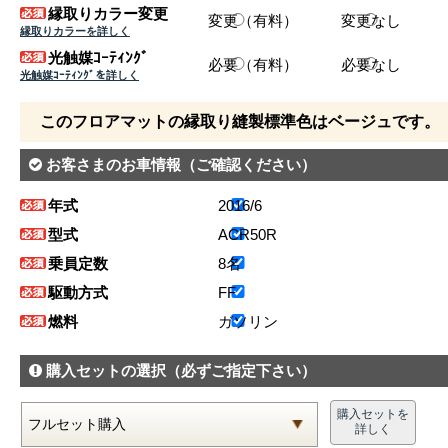
縁取りカラー変更
変更（有料）
変更なし
縁取りカラーを詳しく
光触媒ｺｰﾃｨﾝｸﾞ
必要（有料）
必要なし
光触媒ｺｰﾃｨﾝｸﾞを詳しく
このフロアマットの縁取り縫製標準色はベージュです。
お客さまのお車情報
（ご確認ください）
年式
2016/6
型式
ACR50R
乗員定数
8名
駆動方式
FF
燃料
ガソリン
購入セットの選択
（必ずご指定下さい）
購入セットを
詳しく