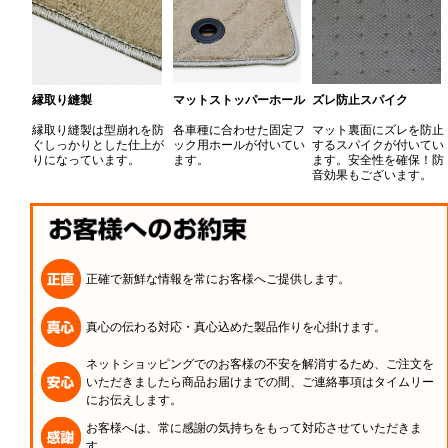
縁取り縫製
マットストッパーホール
ズレ防止スパイク
縁取り縫製は型崩れを防
各車種に合わせた固定フ
マット裏面にズレを防止
ぐしっかりとした仕上が
ック用ホールが付いてい
するスパイクが付いてい
りになっています。
ます。
ます。安全性を確保！防
音効果もございます。
正確で新鮮な情報を常にお客様へご提供します。
真心の伝わる対応・真心込めた製品作りを心掛けます。
ネットショッピングでのお客様の不安を解消するため、ご注文を
いただきましたら商品お届けまでの間、ご連絡事項はタイムリー
にお伝えします。
お客様へは、常に感謝の気持ちをもって対応させていただきま
す。