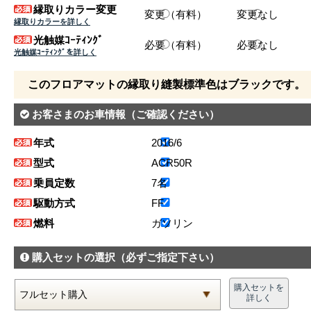
縁取りカラー変更
変更（有料）
変更なし
縁取りカラーを詳しく
光触媒ｺｰﾃｨﾝｸﾞ
必要（有料）
必要なし
光触媒ｺｰﾃｨﾝｸﾞを詳しく
このフロアマットの縁取り縫製標準色はブラックです。
お客さまのお車情報
（ご確認ください）
年式
2016/6
型式
ACR50R
乗員定数
7名
駆動方式
FF
燃料
ガソリン
購入セットの選択
（必ずご指定下さい）
購入セットを
詳しく