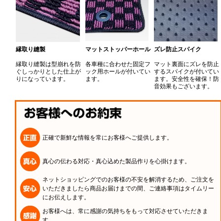
縁取り縫製
マットストッパーホール
ズレ防止スパイク
縁取り縫製は型崩れを防
各車種に合わせた固定フ
マット裏面にズレを防止
ぐしっかりとした仕上が
ック用ホールが付いてい
するスパイクが付いてい
りになっています。
ます。
ます。安全性を確保！防
音効果もございます。
正確で新鮮な情報を常にお客様へご提供します。
真心の伝わる対応・真心込めた製品作りを心掛けます。
ネットショッピングでのお客様の不安を解消するため、ご注文を
いただきましたら商品お届けまでの間、ご連絡事項はタイムリー
にお伝えします。
お客様へは、常に感謝の気持ちをもって対応させていただきま
す。