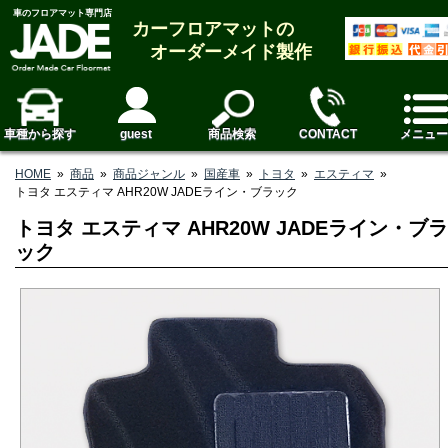
車のフロアマット専門店
カーフロアマットの
オーダーメイド製作
車種から探す
guest
商品検索
CONTACT
メニュー
HOME
»
商品
»
商品ジャンル
»
国産車
»
トヨタ
»
エスティマ
»
トヨタ エスティマ AHR20W JADEライン・ブラック
トヨタ エスティマ AHR20W JADEライン・ブラ
ック