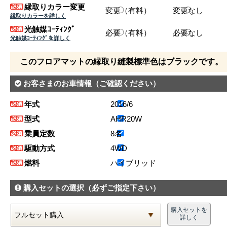
縁取りカラー変更
変更（有料）
変更なし
縁取りカラーを詳しく
光触媒ｺｰﾃｨﾝｸﾞ
必要（有料）
必要なし
光触媒ｺｰﾃｨﾝｸﾞを詳しく
このフロアマットの縁取り縫製標準色はブラックです。
お客さまのお車情報
（ご確認ください）
年式
2016/6
型式
AHR20W
乗員定数
8名
駆動方式
4WD
燃料
ハイブリッド
購入セットの選択
（必ずご指定下さい）
購入セットを
詳しく