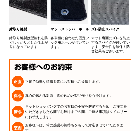
縁取り縫製
マットストッパーホール
ズレ防止スパイク
縁取り縫製は型崩れを防
各車種に合わせた固定フ
マット裏面にズレを防止
ぐしっかりとした仕上が
ック用ホールが付いてい
するスパイクが付いてい
りになっています。
ます。
ます。安全性を確保！防
音効果もございます。
正確で新鮮な情報を常にお客様へご提供します。
真心の伝わる対応・真心込めた製品作りを心掛けます。
ネットショッピングでのお客様の不安を解消するため、ご注文を
いただきましたら商品お届けまでの間、ご連絡事項はタイムリー
にお伝えします。
お客様へは、常に感謝の気持ちをもって対応させていただきま
す。