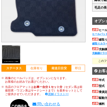
毛足の長
オプシ
ヒー
ヒールパッ
縁取
縁取りカラ
光触媒ｺ
光触媒ｺｰﾃｨ
このフ
ステータス
在庫有り
発送日目安
即日
お客
画像のヒールパッドは、オプションになります。
年式
お客様のお好みでお選びください。
型式
当店のフロアマットは
お車一台分１セット分
（セダン系は前
後部席・ワゴン系はサードシートまで）を基本セットとして
乗員
ご提供させていただきます。
図解イラスト>>
駆動
問い合わせる
燃料