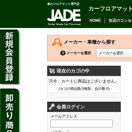
車のフロアマット専門店
カーフロアマッ
アルファード
ヴェルファイア
HOME
当店のコンセ
アリオン
カムリ
メーカー・車種から探す
カローラ アクシオ
メーカーを選択
プレミオ
現在のカゴの中
プリウス
デイズ
只今、カートに商品はございません。
SAI
デイズ ルークス
(カゴの商品数:0種類、合計数:0)
マークX
ジューク
フィット
CT200h
クラウン アスリート
会員ログイン
ノート
シャトル
HS250h
クラウン マジェスタ
メールアドレス
キューブ
オデッセイ
IS
クラウン ロイヤル
マーチ