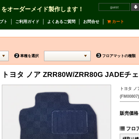
guest
トをオーダーメイド製作します！
プト
ご利用ガイド
よくあるご質問
お問合せ
カート
車種を選択
フロアマットの種類
トヨタ ノア ZRR80W/ZRR80G JAD
トヨタ ノア
(FM00807)
販売価格
フロ
縁取り縫