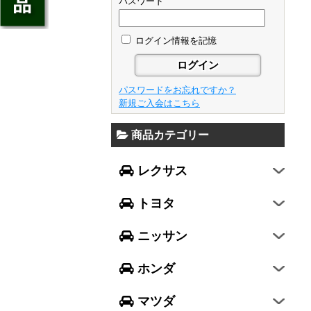
ジェイド
パスワード
GS
フレア
アベンシス
ウイングロード
フリード
GS F
フレアワゴン
カローラ フィールダー
ログイン情報を記憶
セレナ
ステップワゴン
NX
フレアクロスオーバー
プリウスα
エルグランド
N-ONE
RX
キャロル
FJクルーザー
パスワードをお忘れですか？
エクストレイル
N-BOX
LX570
新規ご入会はこちら
デミオ
CH-R
レガシィ B4
シルフィ
N-BOX SLASH
RC
アクセラ スポーツ
商品カテゴリー
ハリアー
レガシィ アウトバック
ティアナ
ミラ イース
N-BOX+
RC F
ワゴンR
アクセラ セダン
ランドクルーザー
WRX S4
スカイライン
レクサス
ミラ
N-WGN
LC
ワゴンR スティングレー
アテンザ セダン
ランドクルーザープラド
WRX STI
フーガ
ミラ ココア
グレイス
トヨタ
スペーシア
アテンザ ワゴン
86
レヴォーグ
フェアレディZ
キャスト
アコード
ハスラー
CX-3
ニッサン
インプレッサ スポーツ
GT-R
ムーヴ
レジェンド
ラパン
CX-5
インプレッサ G4
ホンダ
ムーヴ キャンバス
ヴェゼル
アルト
プレマシー
SUBARU XV
タント
マツダ
エヴリィワゴン
ビアンテ