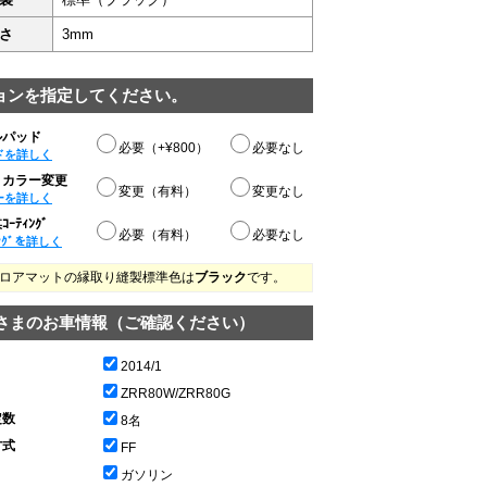
さ
3mm
ョンを指定してください。
ルパッド
必要（+¥800）
必要なし
ドを詳しく
りカラー変更
変更（有料）
変更なし
ーを詳しく
ｰﾃｨﾝｸﾞ
必要（有料）
必要なし
ﾝｸﾞを詳しく
ロアマットの縁取り縫製標準色は
ブラック
です。
さまのお車情報（ご確認ください）
2014/1
ZRR80W/ZRR80G
定数
8名
方式
FF
ガソリン