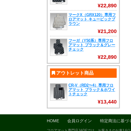
¥22,890
マークX（GRX120）専用フ
ロアマット キュービックブ
ラウン
¥21,200
フーガ（Y50系）専用フロ
アマット ブラック＆グレー
チェック
¥22,890
アウトレット商品
CR-V（RD2〜4）専用フロ
アマット ブラック＆ホワイ
トチェック
¥13,440
HOME
会員ログイン
特定商法に基づ
フロアマット専門店JADEでは、お客さまのお車1台