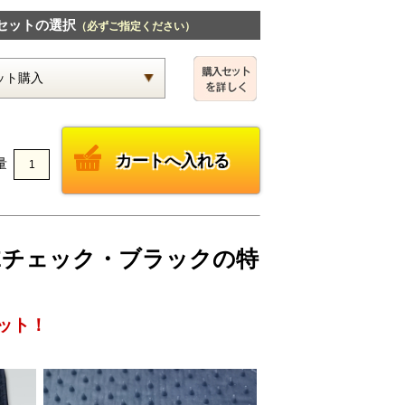
セットの選択
（必ずご指定ください）
量
JADEチェック・ブラックの特
ット！