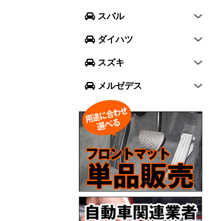
フォレスター
ウェイク
スイフト
スバル
エクシーガ クロスオーバー7
ブーン
ソリオ
Aクラス
ダイハツ
トール
ジムニー
Bクラス
スズキ
ジムニー シエラ
Cクラス
メルゼデス
GLCクラス