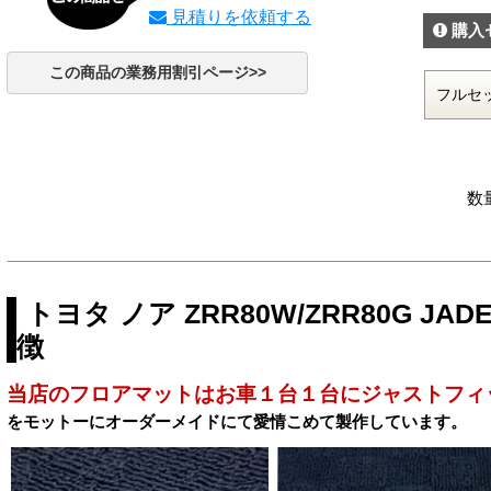
見積りを依頼する
購入
この商品の業務用割引ページ>>
数
トヨタ ノア ZRR80W/ZRR80G 
徴
当店のフロアマットはお車１台１台にジャストフィ
をモットーにオーダーメイドにて愛情こめて製作しています。