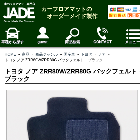
車のフロアマット専門店
カーフロアマットの
オーダーメイド製作
車種から探す
guest
商品検索
CONTACT
メニュー
HOME
»
商品
»
商品ジャンル
»
国産車
»
トヨタ
»
ノア
»
トヨタ ノア ZRR80W/ZRR80G バックフェルト・ブラック
トヨタ ノア ZRR80W/ZRR80G バックフェルト
ブラック