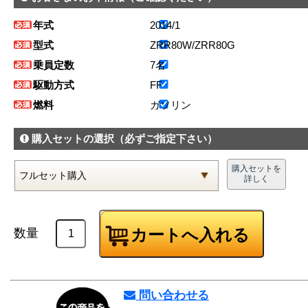
年式
2014/1
型式
ZRR80W/ZRR80G
乗員定数
7名
駆動方式
FF
燃料
ガソリン
購入セットの選択
（必ずご指定下さい）
購入セットを
詳しく
数量
問い合わせる