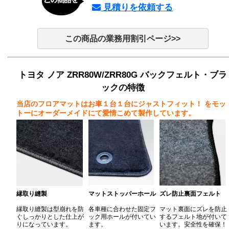
見積りを依頼する
この商品の業務用割引ページ>>
トヨタ ノア ZRR80W/ZRR80G バックフェルト・ブラ
ックの特徴
当店のフロアマットはお車１台１台にジャストフィット！
をモッ
トーにオーダーメイドにて愛情こめて製作しています。
縁取り縫製
マットストッパーホール
ズレ防止裏面フェルト
縁取り縫製は型崩れを防
各車種に合わせた固定フ
マット裏面にズレを防止
ぐしっかりとした仕上が
ック用ホールが付いてい
するフェルト地が付いて
りになっています。
ます。
います。安全性を確保！