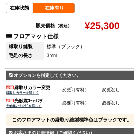
在庫状態
在庫有り
¥25,300
販売価格
（税込）
フロアマット仕様
縁取り縫製
標準（ブラック）
毛足の長さ
3mm
オプションを指定してください。
縁取りカラー変更
変更（有料）
変更なし
縁取りカラーを詳しく
光触媒ｺｰﾃｨﾝｸﾞ
必要（有料）
必要なし
光触媒ｺｰﾃｨﾝｸﾞを詳しく
このフロアマットの縁取り縫製標準色はブラックです。
お客さまのお車情報
（ご確認ください）