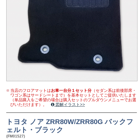
当店のフロアマットは
お車一台分１セット分
（セダン系は前後部席・
ワゴン系はサードシートまで）を基本セットとしてご提供いたします
（単品購入をご希望の場合は購入セットのプルダウンメニューでお選
びいただけます）。
図解イラスト>>
トヨタ ノア ZRR80W/ZRR80G バックフ
ェルト・ブラック
(FM01527)