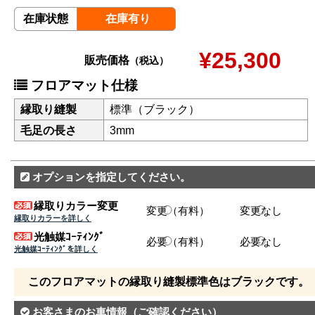
在庫状態
在庫有り
¥25,300
販売価格
（税込）
フロアマット仕様
縁取り縫製
標準（ブラック）
毛足の長さ
3mm
オプションを指定してください。
縁取りカラー変更
変更（有料）
変更なし
縁取りカラーを詳しく
光触媒ｺｰﾃｨﾝｸﾞ
必要（有料）
必要なし
光触媒ｺｰﾃｨﾝｸﾞを詳しく
このフロアマットの縁取り縫製標準色はブラックです。
お客さまのお車情報
（ご確認ください）