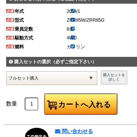
年式
2014/1
型式
ZRR85W/ZRR85G
乗員定数
8名
駆動方式
4WD
燃料
ガソリン
購入セットの選択
（必ずご指定下さい）
購入セットを
詳しく
数量
問い合わせる