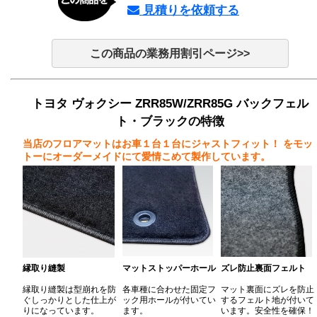
見積りを依頼する
この商品の業務用割引ページ>>
トヨタ ヴォクシー ZRR85W/ZRR85G バックフェル
ト・ブラックの特徴
当店のフロアマットはお車１台１台にジャストフィット！
をモッ
トーにオーダーメイドにて愛情こめて製作しています。
縁取り縫製
マットストッパーホール
ズレ防止裏面フェルト
縁取り縫製は型崩れを防
各車種に合わせた固定フ
マット裏面にズレを防止
ぐしっかりとした仕上が
ック用ホールが付いてい
するフェルト地が付いて
りになっています。
ます。
います。安全性を確保！