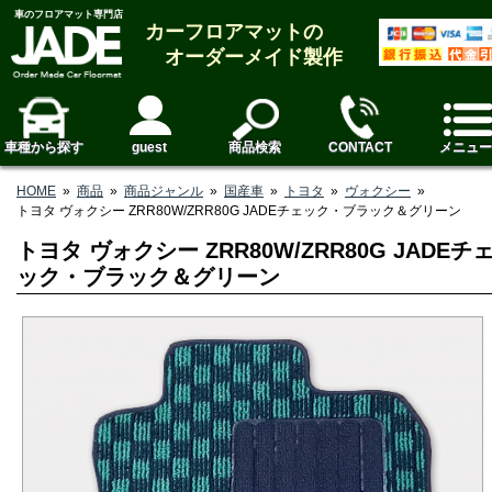
車のフロアマット専門店
カーフロアマットの
オーダーメイド製作
車種から探す
guest
商品検索
CONTACT
メニュー
HOME
»
商品
»
商品ジャンル
»
国産車
»
トヨタ
»
ヴォクシー
»
トヨタ ヴォクシー ZRR80W/ZRR80G JADEチェック・ブラック＆グリーン
トヨタ ヴォクシー ZRR80W/ZRR80G JADEチ
ック・ブラック＆グリーン