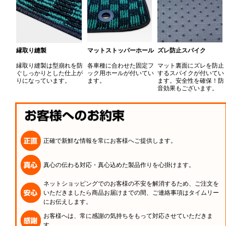
縁取り縫製
マットストッパーホール
ズレ防止スパイク
縁取り縫製は型崩れを防
各車種に合わせた固定フ
マット裏面にズレを防止
ぐしっかりとした仕上が
ック用ホールが付いてい
するスパイクが付いてい
りになっています。
ます。
ます。安全性を確保！防
音効果もございます。
正確で新鮮な情報を常にお客様へご提供します。
真心の伝わる対応・真心込めた製品作りを心掛けます。
ネットショッピングでのお客様の不安を解消するため、ご注文を
いただきましたら商品お届けまでの間、ご連絡事項はタイムリー
にお伝えします。
お客様へは、常に感謝の気持ちをもって対応させていただきま
す。