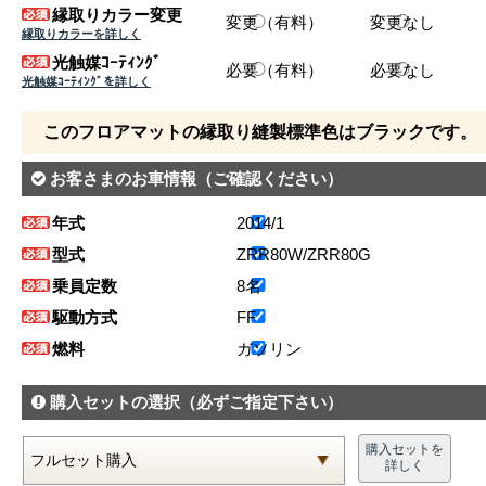
縁取りカラー変更
変更（有料）
変更なし
縁取りカラーを詳しく
光触媒ｺｰﾃｨﾝｸﾞ
必要（有料）
必要なし
光触媒ｺｰﾃｨﾝｸﾞを詳しく
このフロアマットの縁取り縫製標準色はブラックです。
お客さまのお車情報
（ご確認ください）
年式
2014/1
型式
ZRR80W/ZRR80G
乗員定数
8名
駆動方式
FF
燃料
ガソリン
購入セットの選択
（必ずご指定下さい）
購入セットを
詳しく