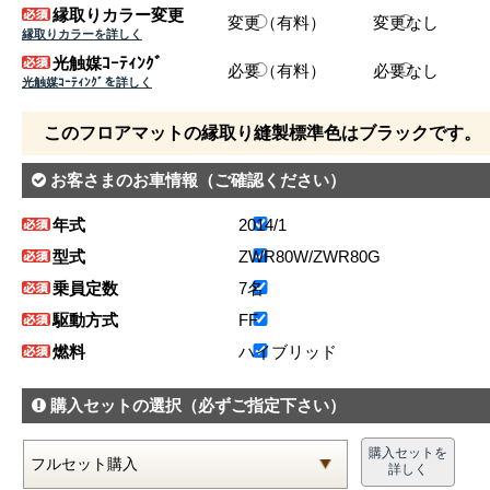
縁取りカラー変更
変更（有料）
変更なし
縁取りカラーを詳しく
光触媒ｺｰﾃｨﾝｸﾞ
必要（有料）
必要なし
光触媒ｺｰﾃｨﾝｸﾞを詳しく
このフロアマットの縁取り縫製標準色はブラックです。
お客さまのお車情報
（ご確認ください）
年式
2014/1
型式
ZWR80W/ZWR80G
乗員定数
7名
駆動方式
FF
燃料
ハイブリッド
購入セットの選択
（必ずご指定下さい）
購入セットを
詳しく