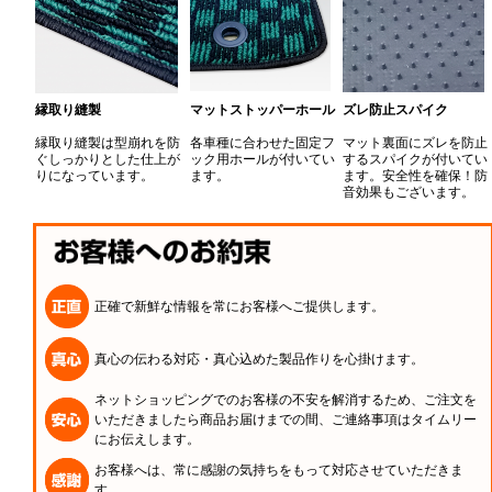
縁取り縫製
マットストッパーホール
ズレ防止スパイク
縁取り縫製は型崩れを防
各車種に合わせた固定フ
マット裏面にズレを防止
ぐしっかりとした仕上が
ック用ホールが付いてい
するスパイクが付いてい
りになっています。
ます。
ます。安全性を確保！防
音効果もございます。
正確で新鮮な情報を常にお客様へご提供します。
真心の伝わる対応・真心込めた製品作りを心掛けます。
ネットショッピングでのお客様の不安を解消するため、ご注文を
いただきましたら商品お届けまでの間、ご連絡事項はタイムリー
にお伝えします。
お客様へは、常に感謝の気持ちをもって対応させていただきま
す。