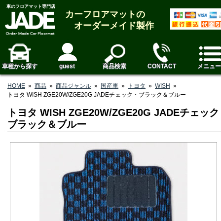
車のフロアマット専門店
カーフロアマットの
オーダーメイド製作
車種から探す
guest
商品検索
CONTACT
メニュー
HOME
»
商品
»
商品ジャンル
»
国産車
»
トヨタ
»
WISH
»
トヨタ WISH ZGE20W/ZGE20G JADEチェック・ブラック＆ブルー
トヨタ WISH ZGE20W/ZGE20G JADEチェッ
ブラック＆ブルー