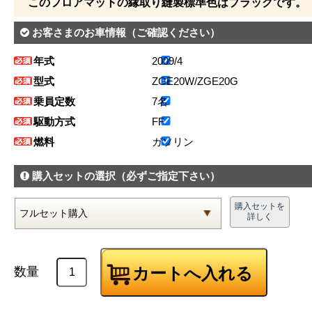
このフロアマットの縁取り縫製標準色はブラックです。
お客さまのお車情報
（ご確認ください）
年式
2009/4
型式
ZGE20W/ZGE20G
乗員定数
7名
駆動方式
FF
燃料
ガソリン
購入セットの選択
（必ずご指定下さい）
購入セットを
詳しく
数量