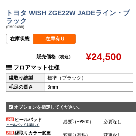
トヨタ WISH ZGE22W JADEライン・ブ
ラック
(FM00488)
在庫状態
在庫有り
¥24,500
販売価格
（税込）
フロアマット仕様
縁取り縫製
標準（ブラック）
毛足の長さ
3mm
オプションを指定してください。
ヒールパッド
必要（+¥800）
必要なし
ヒールパッドを詳しく
縁取りカラー変更
変更（有料）
変更なし