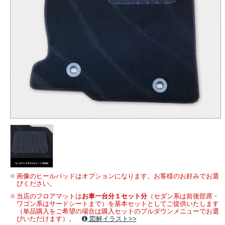
画像のヒールパッドはオプションになります。お客様のお好みでお選
びください。
当店のフロアマットは
お車一台分１セット分
（セダン系は前後部席・
ワゴン系はサードシートまで）を基本セットとしてご提供いたします
（単品購入をご希望の場合は購入セットのプルダウンメニューでお選
びいただけます）。
図解イラスト>>