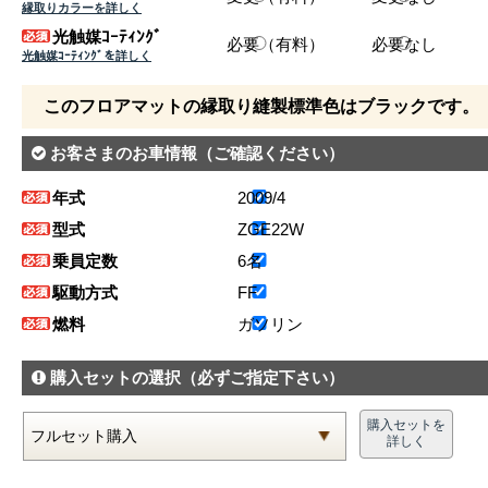
縁取りカラーを詳しく
光触媒ｺｰﾃｨﾝｸﾞ
必要（有料）
必要なし
光触媒ｺｰﾃｨﾝｸﾞを詳しく
このフロアマットの縁取り縫製標準色はブラックです。
お客さまのお車情報
（ご確認ください）
年式
2009/4
型式
ZGE22W
乗員定数
6名
駆動方式
FF
燃料
ガソリン
購入セットの選択
（必ずご指定下さい）
購入セットを
詳しく