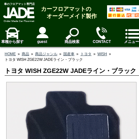
車のフロアマット専門店
カーフロアマットの
オーダーメイド製作
車種から探す
guest
商品検索
CONTACT
メニュー
HOME
»
商品
»
商品ジャンル
»
国産車
»
トヨタ
»
WISH
»
トヨタ WISH ZGE22W JADEライン・ブラック
トヨタ WISH ZGE22W JADEライン・ブラック