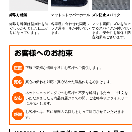
縁取り縫製
マットストッパーホール
ズレ防止スパイク
縁取り縫製は型崩れを防
各車種に合わせた固定フ
マット裏面にズレを防止
ぐしっかりとした仕上が
ック用ホールが付いてい
するスパイクが付いてい
りになっています。
ます。
ます。安全性を確保！防
音効果もございます。
正確で新鮮な情報を常にお客様へご提供します。
真心の伝わる対応・真心込めた製品作りを心掛けます。
ネットショッピングでのお客様の不安を解消するため、ご注文を
いただきましたら商品お届けまでの間、ご連絡事項はタイムリー
にお伝えします。
お客様へは、常に感謝の気持ちをもって対応させていただきま
す。