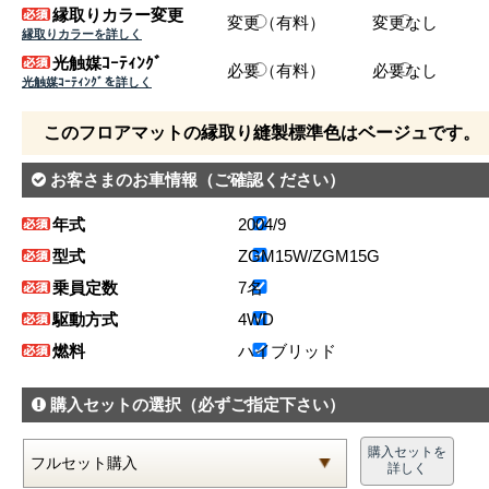
縁取りカラー変更
変更（有料）
変更なし
縁取りカラーを詳しく
光触媒ｺｰﾃｨﾝｸﾞ
必要（有料）
必要なし
光触媒ｺｰﾃｨﾝｸﾞを詳しく
このフロアマットの縁取り縫製標準色はベージュです。
お客さまのお車情報
（ご確認ください）
年式
2004/9
型式
ZGM15W/ZGM15G
乗員定数
7名
駆動方式
4WD
燃料
ハイブリッド
購入セットの選択
（必ずご指定下さい）
購入セットを
詳しく