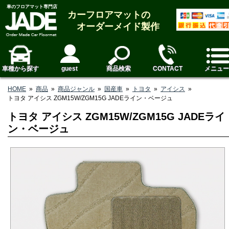
車のフロアマット専門店
カーフロアマットの
オーダーメイド製作
車種から探す
guest
商品検索
CONTACT
メニュー
HOME
»
商品
»
商品ジャンル
»
国産車
»
トヨタ
»
アイシス
»
トヨタ アイシス ZGM15W/ZGM15G JADEライン・ベージュ
トヨタ アイシス ZGM15W/ZGM15G JADEライ
ン・ベージュ