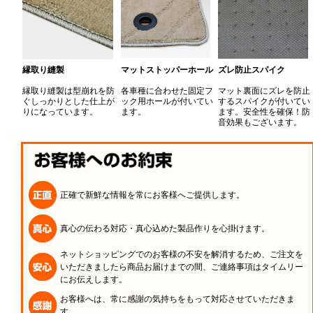
縁取り縫製
マットストッパーホール
ズレ防止スパイク
縁取り縫製は型崩れを防
各車種に合わせた固定フ
マット裏面にズレを防止
ぐしっかりとした仕上が
ック用ホールが付いてい
するスパイクが付いてい
りになっています。
ます。
ます。安全性を確保！防
音効果もございます。
正確で新鮮な情報を常にお客様へご提供します。
真心の伝わる対応・真心込めた製品作りを心掛けます。
ネットショッピングでのお客様の不安を解消するため、ご注文を
いただきましたら商品お届けまでの間、ご連絡事項はタイムリー
にお伝えします。
お客様へは、常に感謝の気持ちをもって対応させていただきま
す。