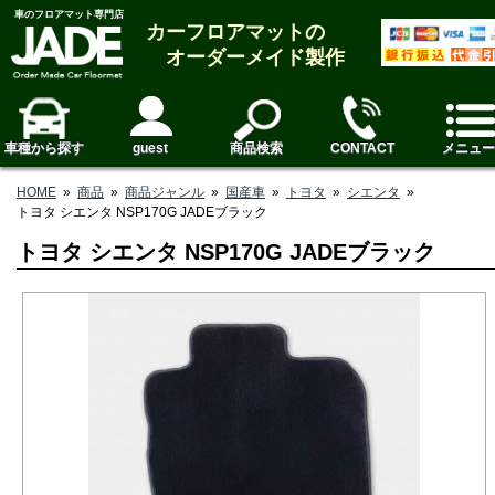
車のフロアマット専門店
カーフロアマットの
オーダーメイド製作
車種から探す
guest
商品検索
CONTACT
メニュー
HOME
»
商品
»
商品ジャンル
»
国産車
»
トヨタ
»
シエンタ
»
トヨタ シエンタ NSP170G JADEブラック
トヨタ シエンタ NSP170G JADEブラック