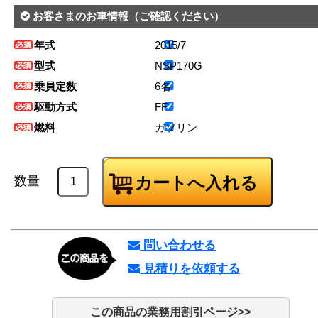
お客さまのお車情報
（ご確認ください）
年式
2015/7
型式
NSP170G
乗員定数
6名
駆動方式
FF
燃料
ガソリン
数量
問い合わせる
見積りを依頼する
この商品の業務用割引ページ>>