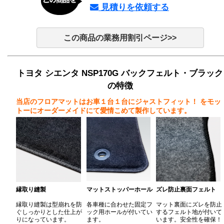
見積りを依頼する
この商品の業務用割引ページ>>
トヨタ シエンタ NSP170G バックフェルト・ブラック
の特徴
当店のフロアマットはお車１台１台にジャストフィット！
をモッ
トーにオーダーメイドにて愛情こめて製作しています。
縁取り縫製
マットストッパーホール
ズレ防止裏面フェルト
縁取り縫製は型崩れを防
各車種に合わせた固定フ
マット裏面にズレを防止
ぐしっかりとした仕上が
ック用ホールが付いてい
するフェルト地が付いて
りになっています。
ます。
います。安全性を確保！