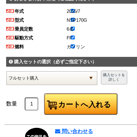
年式
2015/7
型式
NSP170G
乗員定数
6名
駆動方式
FF
燃料
ガソリン
購入セットの選択
（必ずご指定下さい）
購入セットを
詳しく
数量
問い合わせる