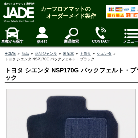
車のフロアマット専門店
カーフロアマットの
オーダーメイド製作
車種から探す
guest
商品検索
CONTACT
メニュー
HOME
»
商品
»
商品ジャンル
»
国産車
»
トヨタ
»
シエンタ
»
トヨタ シエンタ NSP170G バックフェルト・ブラック
トヨタ シエンタ NSP170G バックフェルト・ブ
ック