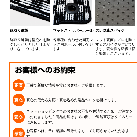
縁取り縫製
マットストッパーホール
ズレ防止スパイク
縁取り縫製は型崩れを防
各車種に合わせた固定フ
マット裏面にズレを防止
ぐしっかりとした仕上が
ック用ホールが付いてい
するスパイクが付いてい
りになっています。
ます。
ます。安全性を確保！防
音効果もございます。
正確で新鮮な情報を常にお客様へご提供します。
真心の伝わる対応・真心込めた製品作りを心掛けます。
ネットショッピングでのお客様の不安を解消するため、ご注文を
いただきましたら商品お届けまでの間、ご連絡事項はタイムリー
にお伝えします。
お客様へは、常に感謝の気持ちをもって対応させていただきま
す。