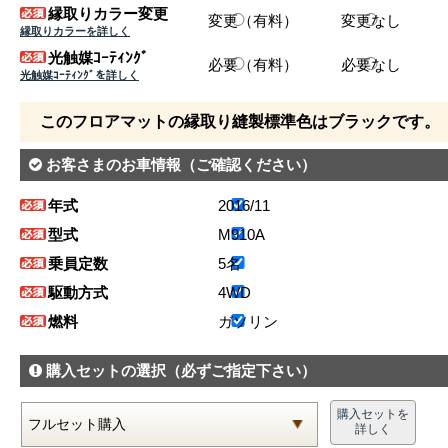
縁取りカラー変更
変更（有料）
変更なし
縁取りカラーを詳しく
光触媒ｺｰﾃｨﾝｸﾞ
必要（有料）
必要なし
光触媒ｺｰﾃｨﾝｸﾞを詳しく
このフロアマットの縁取り縫製標準色はブラックです。
お客さまのお車情報
（ご確認ください）
年式
2016/11
型式
M910A
乗員定数
5名
駆動方式
4WD
燃料
ガソリン
購入セットの選択
（必ずご指定下さい）
購入セットを
詳しく