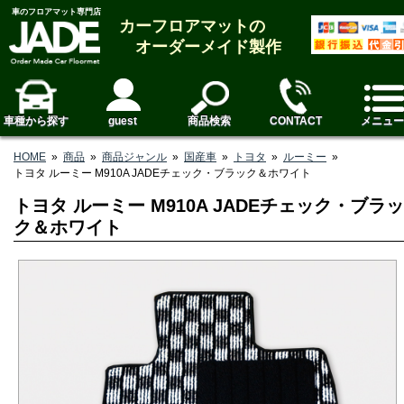
車のフロアマット専門店
カーフロアマットの
オーダーメイド製作
車種から探す
guest
商品検索
CONTACT
メニュー
HOME
»
商品
»
商品ジャンル
»
国産車
»
トヨタ
»
ルーミー
»
トヨタ ルーミー M910A JADEチェック・ブラック＆ホワイト
トヨタ ルーミー M910A JADEチェック・ブラッ
ク＆ホワイト