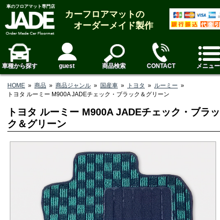
車のフロアマット専門店
カーフロアマットの
オーダーメイド製作
車種から探す
guest
商品検索
CONTACT
メニュー
HOME
»
商品
»
商品ジャンル
»
国産車
»
トヨタ
»
ルーミー
»
トヨタ ルーミー M900A JADEチェック・ブラック＆グリーン
トヨタ ルーミー M900A JADEチェック・ブラッ
ク＆グリーン