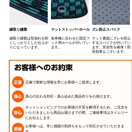
縁取り縫製
マットストッパーホール
ズレ防止スパイク
縁取り縫製は型崩れを防
各車種に合わせた固定フ
マット裏面にズレを防止
ぐしっかりとした仕上が
ック用ホールが付いてい
するスパイクが付いてい
りになっています。
ます。
ます。安全性を確保！防
音効果もございます。
正確で新鮮な情報を常にお客様へご提供します。
真心の伝わる対応・真心込めた製品作りを心掛けます。
ネットショッピングでのお客様の不安を解消するため、ご注文を
いただきましたら商品お届けまでの間、ご連絡事項はタイムリー
にお伝えします。
お客様へは、常に感謝の気持ちをもって対応させていただきま
す。