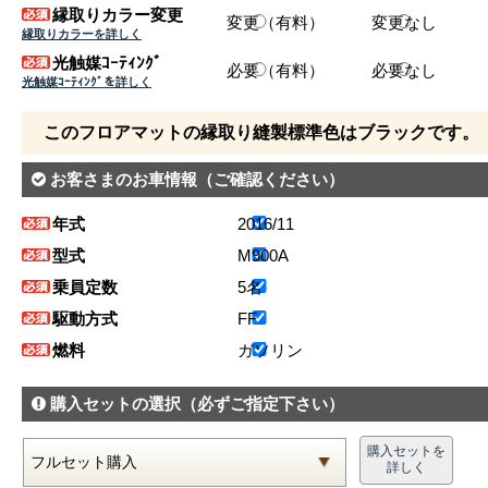
縁取りカラー変更
変更（有料）
変更なし
縁取りカラーを詳しく
光触媒ｺｰﾃｨﾝｸﾞ
必要（有料）
必要なし
光触媒ｺｰﾃｨﾝｸﾞを詳しく
このフロアマットの縁取り縫製標準色はブラックです。
お客さまのお車情報
（ご確認ください）
年式
2016/11
型式
M900A
乗員定数
5名
駆動方式
FF
燃料
ガソリン
購入セットの選択
（必ずご指定下さい）
購入セットを
詳しく