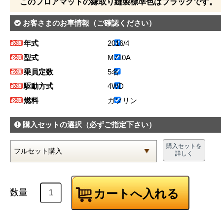
このフロアマットの縁取り縫製標準色はブラックです。
お客さまのお車情報
（ご確認ください）
年式
2016/4
型式
M710A
乗員定数
5名
駆動方式
4WD
燃料
ガソリン
購入セットの選択
（必ずご指定下さい）
購入セットを
詳しく
数量