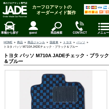
車のフロアマット専門店
カーフロアマットの
オーダーメイド製作
車種から探す
guest
商品検索
CONTACT
メニュー
HOME
»
商品
»
商品ジャンル
»
国産車
»
トヨタ
»
パッソ
»
トヨタ パッソ M710A JADEチェック・ブラック＆ブルー
トヨタ パッソ M710A JADEチェック・ブラック
＆ブルー