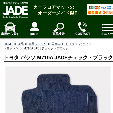
車のフロアマット専門店
カーフロアマットの
オーダーメイド製作
車種から探す
guest
商品検索
CONTACT
メニュー
HOME
»
商品
»
商品ジャンル
»
国産車
»
トヨタ
»
パッソ
»
トヨタ パッソ M710A JADEチェック・ブラック
トヨタ パッソ M710A JADEチェック・ブラック