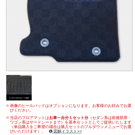
画像のヒールパッドはオプションになります。お客様のお好みでお選
びください。
当店のフロアマットは
お車一台分１セット分
（セダン系は前後部席・
ワゴン系はサードシートまで）を基本セットとしてご提供いたします
（単品購入をご希望の場合は購入セットのプルダウンメニューでお選
びいただけます）。
図解イラスト>>