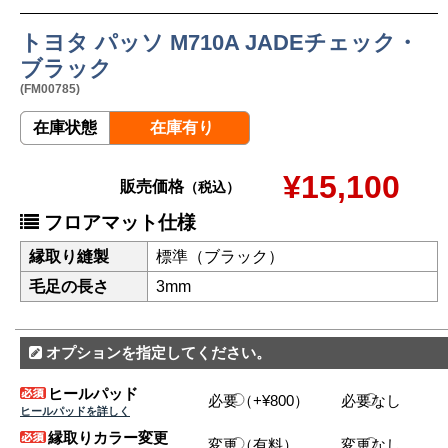
トヨタ パッソ M710A JADEチェック・
ブラック
(FM00785)
在庫状態
在庫有り
¥15,100
販売価格
（税込）
フロアマット仕様
縁取り縫製
標準（ブラック）
毛足の長さ
3mm
オプションを指定してください。
ヒールパッド
必要（+¥800）
必要なし
ヒールパッドを詳しく
縁取りカラー変更
変更（有料）
変更なし