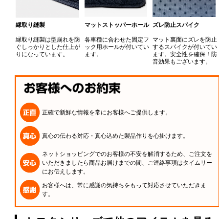
縁取り縫製
マットストッパーホール
ズレ防止スパイク
縁取り縫製は型崩れを防
各車種に合わせた固定フ
マット裏面にズレを防止
ぐしっかりとした仕上が
ック用ホールが付いてい
するスパイクが付いてい
りになっています。
ます。
ます。安全性を確保！防
音効果もございます。
正確で新鮮な情報を常にお客様へご提供します。
真心の伝わる対応・真心込めた製品作りを心掛けます。
ネットショッピングでのお客様の不安を解消するため、ご注文を
いただきましたら商品お届けまでの間、ご連絡事項はタイムリー
にお伝えします。
お客様へは、常に感謝の気持ちをもって対応させていただきま
す。