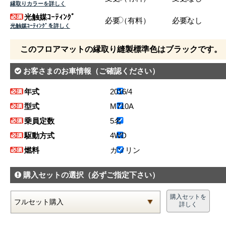
縁取りカラーを詳しく
光触媒ｺｰﾃｨﾝｸﾞ
必要（有料）
必要なし
光触媒ｺｰﾃｨﾝｸﾞを詳しく
このフロアマットの縁取り縫製標準色はブラックです。
お客さまのお車情報
（ご確認ください）
年式
2016/4
型式
M710A
乗員定数
5名
駆動方式
4WD
燃料
ガソリン
購入セットの選択
（必ずご指定下さい）
購入セットを
詳しく