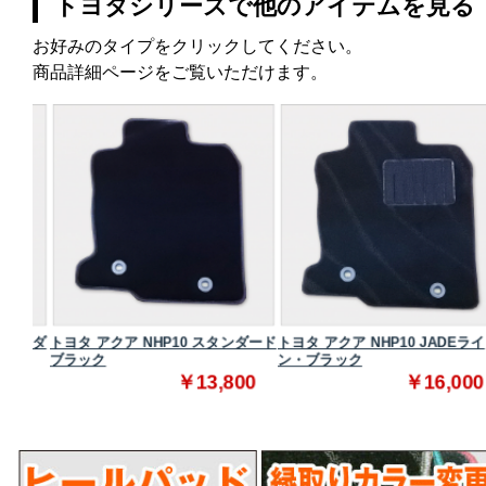
トヨタシリーズで他のアイテムを見る
お好みのタイプをクリックしてください。
商品詳細ページをご覧いただけます。
タンダ
トヨタ アクア NHP10 スタンダード
トヨタ アクア NHP10 JADEライ
ブラック
ン・ブラック
0
￥13,800
￥16,000