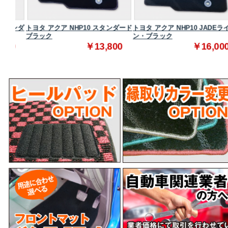
タンダ
トヨタ アクア NHP10 スタンダード
トヨタ アクア NHP10 JADEライ
ブラック
ン・ブラック
0
￥13,800
￥16,000