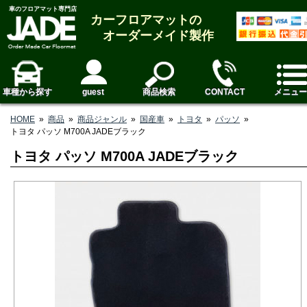
車のフロアマット専門店
カーフロアマットの
オーダーメイド製作
車種から探す
guest
商品検索
CONTACT
メニュー
HOME
»
商品
»
商品ジャンル
»
国産車
»
トヨタ
»
パッソ
»
トヨタ パッソ M700A JADEブラック
トヨタ パッソ M700A JADEブラック