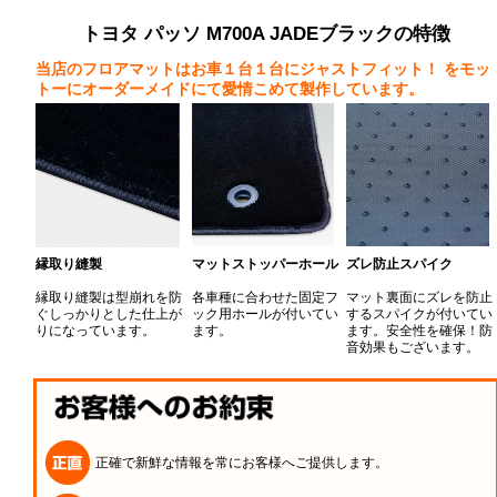
トヨタ パッソ M700A JADEブラックの特徴
当店のフロアマットはお車１台１台にジャストフィット！
をモッ
トーにオーダーメイドにて愛情こめて製作しています。
縁取り縫製
マットストッパーホール
ズレ防止スパイク
縁取り縫製は型崩れを防
各車種に合わせた固定フ
マット裏面にズレを防止
ぐしっかりとした仕上が
ック用ホールが付いてい
するスパイクが付いてい
りになっています。
ます。
ます。安全性を確保！防
音効果もございます。
正確で新鮮な情報を常にお客様へご提供します。