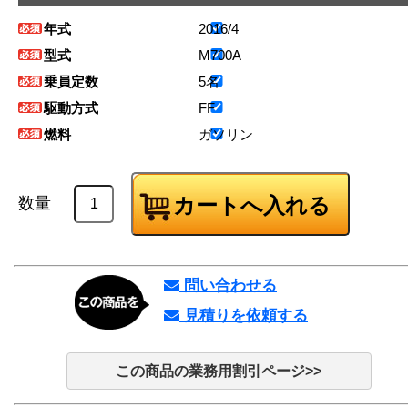
年式
2016/4
型式
M700A
乗員定数
5名
駆動方式
FF
燃料
ガソリン
数量
問い合わせる
見積りを依頼する
この商品の業務用割引ページ>>