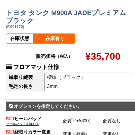
トヨタ タンク M900A JADEプレミアム
ブラック
(FM01779)
在庫状態
在庫有り
¥35,700
販売価格
（税込）
フロアマット仕様
縁取り縫製
標準（ブラック）
毛足の長さ
3mm
オプションを指定してください。
ヒールパッド
必要（+¥800）
必要なし
ヒールパッドを詳しく
縁取りカラー変更
変更（有料）
変更なし