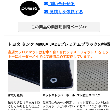
問い合わせる
見積りを依頼する
この商品の業務用割引ページ>>
トヨタ タンク M900A JADEプレミアムブラックの特
当店のフロアマットはお車１台１台にジャストフィット！
をモッ
トーにオーダーメイドにて愛情こめて製作しています。
縁取り縫製
マットストッパーホール
ズレ防止スパイク
縁取り縫製は型崩れを防
各車種に合わせた固定フ
マット裏面にズレを防止
ぐしっかりとした仕上が
ック用ホールが付いてい
するスパイクが付いてい