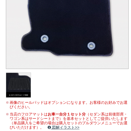
画像のヒールパッドはオプションになります。お客様のお好みでお選
びください。
当店のフロアマットは
お車一台分１セット分
（セダン系は前後部席・
ワゴン系はサードシートまで）を基本セットとしてご提供いたします
（単品購入をご希望の場合は購入セットのプルダウンメニューでお選
びいただけます）。
図解イラスト>>