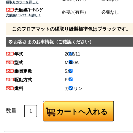
縁取りカラーを詳しく
光触媒ｺｰﾃｨﾝｸﾞ
必要（有料）
必要なし
光触媒ｺｰﾃｨﾝｸﾞを詳しく
このフロアマットの縁取り縫製標準色はブラックです。
お客さまのお車情報
（ご確認ください）
年式
2016/11
型式
M900A
乗員定数
5名
駆動方式
FF
燃料
ガソリン
数量