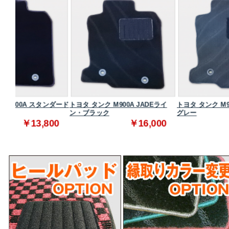
ダード
トヨタ タンク M900A JADEライ
トヨタ タンク M900A JADEライン
ン・ブラック
グレー
00
￥16,000
￥16,000