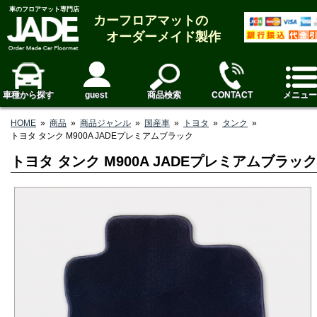
車のフロアマット専門店
カーフロアマットの
オーダーメイド製作
車種から探す
guest
商品検索
CONTACT
メニュー
HOME
»
商品
»
商品ジャンル
»
国産車
»
トヨタ
»
タンク
»
トヨタ タンク M900A JADEプレミアムブラック
トヨタ タンク M900A JADEプレミアムブラック