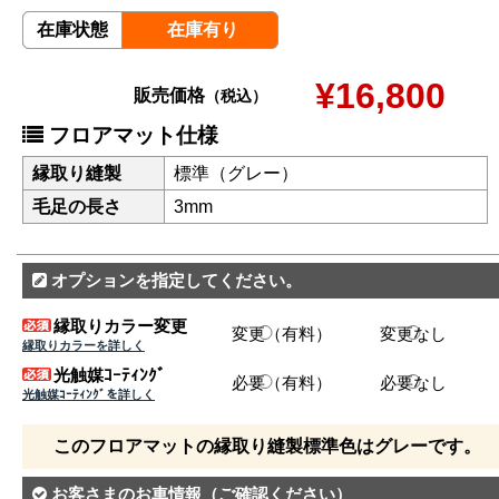
在庫状態
在庫有り
¥16,800
販売価格
（税込）
フロアマット仕様
縁取り縫製
標準（グレー）
毛足の長さ
3mm
オプションを指定してください。
縁取りカラー変更
変更（有料）
変更なし
縁取りカラーを詳しく
光触媒ｺｰﾃｨﾝｸﾞ
必要（有料）
必要なし
光触媒ｺｰﾃｨﾝｸﾞを詳しく
このフロアマットの縁取り縫製標準色はグレーです。
お客さまのお車情報
（ご確認ください）