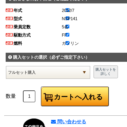
年式
2012/7
型式
NSP141
乗員定数
5名
駆動方式
FF
燃料
ガソリン
購入セットの選択
（必ずご指定下さい）
購入セットを
詳しく
数量
問い合わせる