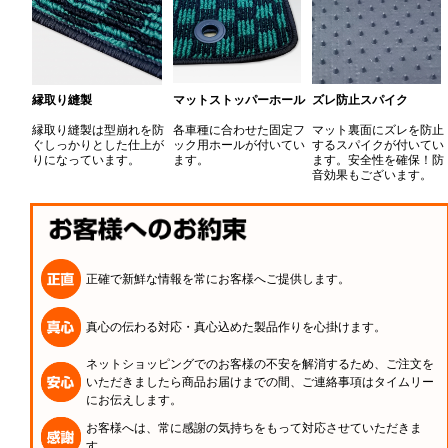
縁取り縫製
マットストッパーホール
ズレ防止スパイク
縁取り縫製は型崩れを防
各車種に合わせた固定フ
マット裏面にズレを防止
ぐしっかりとした仕上が
ック用ホールが付いてい
するスパイクが付いてい
りになっています。
ます。
ます。安全性を確保！防
音効果もございます。
正確で新鮮な情報を常にお客様へご提供します。
真心の伝わる対応・真心込めた製品作りを心掛けます。
ネットショッピングでのお客様の不安を解消するため、ご注文を
いただきましたら商品お届けまでの間、ご連絡事項はタイムリー
にお伝えします。
お客様へは、常に感謝の気持ちをもって対応させていただきま
す。