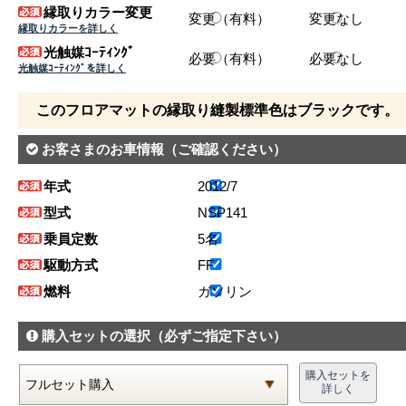
縁取りカラー変更
変更（有料）
変更なし
縁取りカラーを詳しく
光触媒ｺｰﾃｨﾝｸﾞ
必要（有料）
必要なし
光触媒ｺｰﾃｨﾝｸﾞを詳しく
このフロアマットの縁取り縫製標準色はブラックです。
お客さまのお車情報
（ご確認ください）
年式
2012/7
型式
NSP141
乗員定数
5名
駆動方式
FF
燃料
ガソリン
購入セットの選択
（必ずご指定下さい）
購入セットを
詳しく