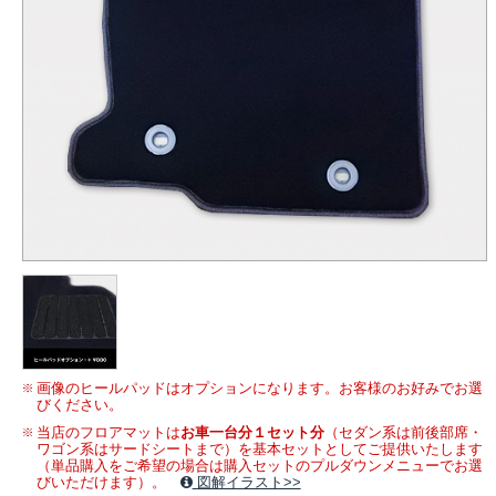
画像のヒールパッドはオプションになります。お客様のお好みでお選
びください。
当店のフロアマットは
お車一台分１セット分
（セダン系は前後部席・
ワゴン系はサードシートまで）を基本セットとしてご提供いたします
（単品購入をご希望の場合は購入セットのプルダウンメニューでお選
びいただけます）。
図解イラスト>>