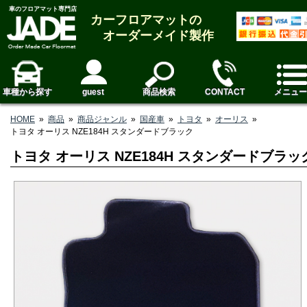
車のフロアマット専門店
カーフロアマットの
オーダーメイド製作
車種から探す
guest
商品検索
CONTACT
メニュー
HOME
»
商品
»
商品ジャンル
»
国産車
»
トヨタ
»
オーリス
»
トヨタ オーリス NZE184H スタンダードブラック
トヨタ オーリス NZE184H スタンダードブラッ