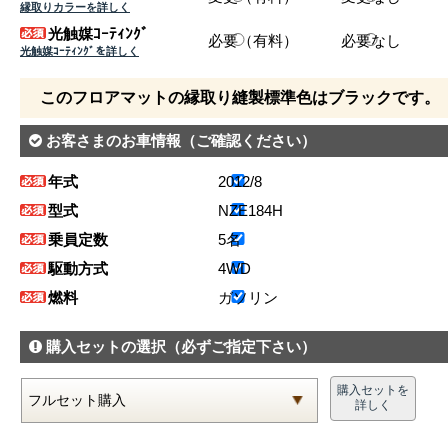
縁取りカラーを詳しく
光触媒ｺｰﾃｨﾝｸﾞ
必要（有料）
必要なし
光触媒ｺｰﾃｨﾝｸﾞを詳しく
このフロアマットの縁取り縫製標準色はブラックです。
お客さまのお車情報
（ご確認ください）
年式
2012/8
型式
NZE184H
乗員定数
5名
駆動方式
4WD
燃料
ガソリン
購入セットの選択
（必ずご指定下さい）
購入セットを
詳しく