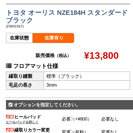
トヨタ オーリス NZE184H スタンダード
ブラック
(FM00367)
在庫状態
在庫有り
¥13,800
販売価格
（税込）
フロアマット仕様
縁取り縫製
標準（ブラック）
毛足の長さ
3mm
オプションを指定してください。
ヒールパッド
必要（+¥800）
必要なし
ヒールパッドを詳しく
縁取りカラー変更
変更（有料）
変更なし