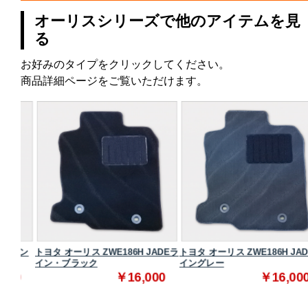
オーリスシリーズで他のアイテムを見
る
お好みのタイプをクリックしてください。
商品詳細ページをご覧いただけます。
スタン
トヨタ オーリス ZWE186H JADEラ
トヨタ オーリス ZWE186H JADE
イン・ブラック
イングレー
0
￥16,000
￥16,000