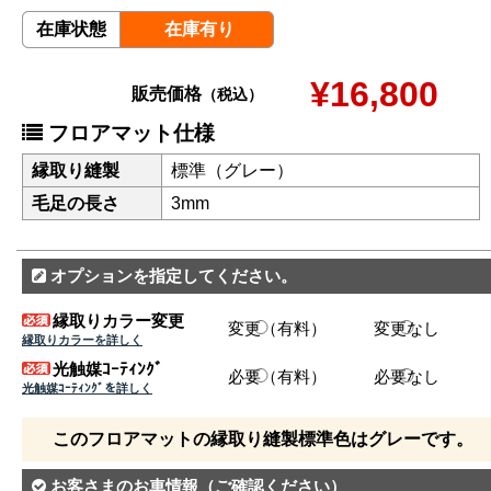
在庫状態
在庫有り
¥16,800
販売価格
（税込）
フロアマット仕様
縁取り縫製
標準（グレー）
毛足の長さ
3mm
オプションを指定してください。
縁取りカラー変更
変更（有料）
変更なし
縁取りカラーを詳しく
光触媒ｺｰﾃｨﾝｸﾞ
必要（有料）
必要なし
光触媒ｺｰﾃｨﾝｸﾞを詳しく
このフロアマットの縁取り縫製標準色はグレーです。
お客さまのお車情報
（ご確認ください）