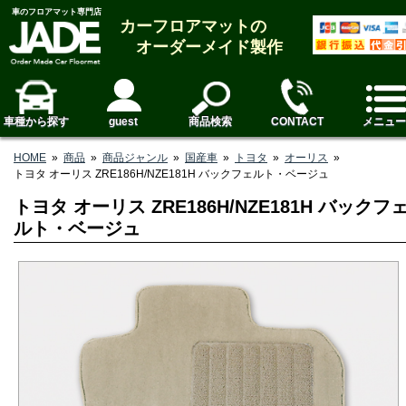
車のフロアマット専門店
カーフロアマットの
オーダーメイド製作
車種から探す
guest
商品検索
CONTACT
メニュー
HOME
»
商品
»
商品ジャンル
»
国産車
»
トヨタ
»
オーリス
»
トヨタ オーリス ZRE186H/NZE181H バックフェルト・ベージュ
トヨタ オーリス ZRE186H/NZE181H バックフ
ルト・ベージュ