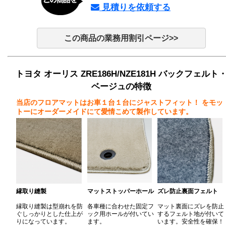
見積りを依頼する
この商品の業務用割引ページ>>
トヨタ オーリス ZRE186H/NZE181H バックフェルト
ベージュの特徴
当店のフロアマットはお車１台１台にジャストフィット！
をモッ
トーにオーダーメイドにて愛情こめて製作しています。
縁取り縫製
マットストッパーホール
ズレ防止裏面フェルト
縁取り縫製は型崩れを防
各車種に合わせた固定フ
マット裏面にズレを防止
ぐしっかりとした仕上が
ック用ホールが付いてい
するフェルト地が付いて
りになっています。
ます。
います。安全性を確保！