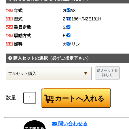
年式
2012/8
型式
ZRE186H/NZE181H
乗員定数
5名
駆動方式
FF
燃料
ガソリン
購入セットの選択
（必ずご指定下さい）
購入セットを
詳しく
数量
問い合わせる