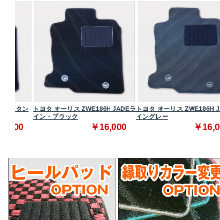
スタン
トヨタ オーリス ZWE186H JADEラ
トヨタ オーリス ZWE186H JADE
イン・ブラック
イングレー
0
￥16,000
￥16,000