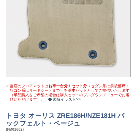
当店のフロアマットは
お車一台分１セット分
（セダン系は前後部席・
ワゴン系はサードシートまで）を基本セットとしてご提供いたします
（単品購入をご希望の場合は購入セットのプルダウンメニューでお選
びいただけます）。
図解イラスト>>
トヨタ オーリス ZRE186H/NZE181H バ
ックフェルト・ベージュ
(FM01602)