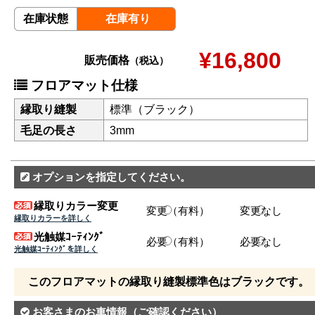
在庫状態
在庫有り
¥16,800
販売価格
（税込）
フロアマット仕様
縁取り縫製
標準（ブラック）
毛足の長さ
3mm
オプションを指定してください。
縁取りカラー変更
変更（有料）
変更なし
縁取りカラーを詳しく
光触媒ｺｰﾃｨﾝｸﾞ
必要（有料）
必要なし
光触媒ｺｰﾃｨﾝｸﾞを詳しく
このフロアマットの縁取り縫製標準色はブラックです。
お客さまのお車情報
（ご確認ください）