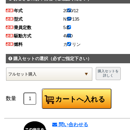
年式
2010/12
型式
NSP135
乗員定数
5名
駆動方式
4WD
燃料
ガソリン
購入セットの選択
（必ずご指定下さい）
購入セットを
詳しく
数量
問い合わせる