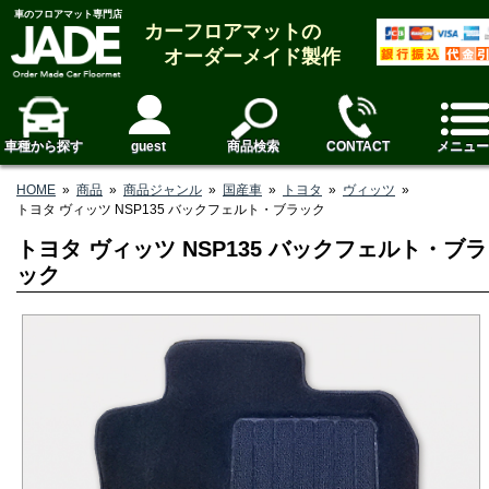
車のフロアマット専門店
カーフロアマットの
オーダーメイド製作
車種から探す
guest
商品検索
CONTACT
メニュー
HOME
»
商品
»
商品ジャンル
»
国産車
»
トヨタ
»
ヴィッツ
»
トヨタ ヴィッツ NSP135 バックフェルト・ブラック
トヨタ ヴィッツ NSP135 バックフェルト・ブラ
ック