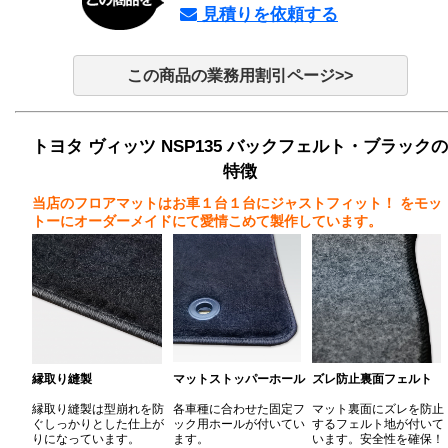
見積りを依頼する
この商品の業務用割引ページ>>
トヨタ ヴィッツ NSP135 バックフェルト・ブラックの
特徴
当店のフロアマットはお車１台１台にジャストフィット！
をモッ
トーにオーダーメイドにて愛情こめて製作しています。
縁取り縫製
マットストッパーホール
ズレ防止裏面フェルト
縁取り縫製は型崩れを防
各車種に合わせた固定フ
マット裏面にズレを防止
ぐしっかりとした仕上が
ック用ホールが付いてい
するフェルト地が付いて
りになっています。
ます。
います。安全性を確保！