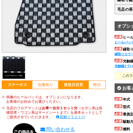
毛足の長
オプシ
ヒー
ヒールパッ
縁取
縁取りカラ
光触媒ｺ
光触媒ｺｰﾃｨ
このフ
ステータス
在庫有り
発送日目安
即日
お客
画像のヒールパッドは、オプションになります。
年式
お客様のお好みでお選びください。
型式
当店のフロアマットは
お車一台分１セット分
（セダン系は前
後部席・ワゴン系はサードシートまで）を基本セットとして
乗員
ご提供させていただきます。
図解イラスト>>
駆動
問い合わせる
燃料