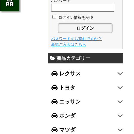
ジェイド
パスワード
GS
フレア
アベンシス
ウイングロード
フリード
GS F
フレアワゴン
カローラ フィールダー
ログイン情報を記憶
セレナ
ステップワゴン
NX
フレアクロスオーバー
プリウスα
エルグランド
N-ONE
RX
キャロル
FJクルーザー
パスワードをお忘れですか？
エクストレイル
N-BOX
LX570
新規ご入会はこちら
デミオ
CH-R
レガシィ B4
シルフィ
N-BOX SLASH
RC
アクセラ スポーツ
商品カテゴリー
ハリアー
レガシィ アウトバック
ティアナ
ミラ イース
N-BOX+
RC F
ワゴンR
アクセラ セダン
ランドクルーザー
WRX S4
スカイライン
レクサス
ミラ
N-WGN
LC
ワゴンR スティングレー
アテンザ セダン
ランドクルーザープラド
WRX STI
フーガ
ミラ ココア
グレイス
トヨタ
スペーシア
アテンザ ワゴン
86
レヴォーグ
フェアレディZ
キャスト
アコード
ハスラー
CX-3
ニッサン
インプレッサ スポーツ
GT-R
ムーヴ
レジェンド
ラパン
CX-5
インプレッサ G4
ホンダ
ムーヴ キャンバス
ヴェゼル
アルト
プレマシー
SUBARU XV
タント
マツダ
エヴリィワゴン
ビアンテ