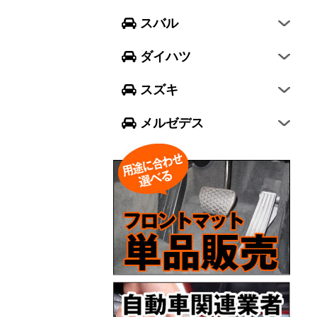
フォレスター
ウェイク
スイフト
スバル
エクシーガ クロスオーバー7
ブーン
ソリオ
Aクラス
ダイハツ
トール
ジムニー
Bクラス
スズキ
ジムニー シエラ
Cクラス
メルゼデス
GLCクラス