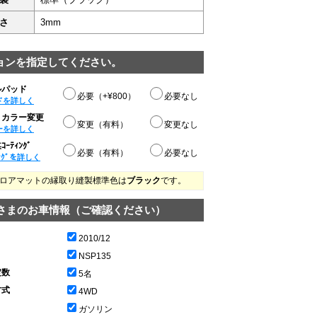
さ
3mm
ョンを指定してください。
ルパッド
必要（+¥800）
必要なし
ドを詳しく
りカラー変更
変更（有料）
変更なし
ーを詳しく
ｰﾃｨﾝｸﾞ
必要（有料）
必要なし
ﾝｸﾞを詳しく
ロアマットの縁取り縫製標準色は
ブラック
です。
さまのお車情報（ご確認ください）
2010/12
NSP135
定数
5名
方式
4WD
ガソリン