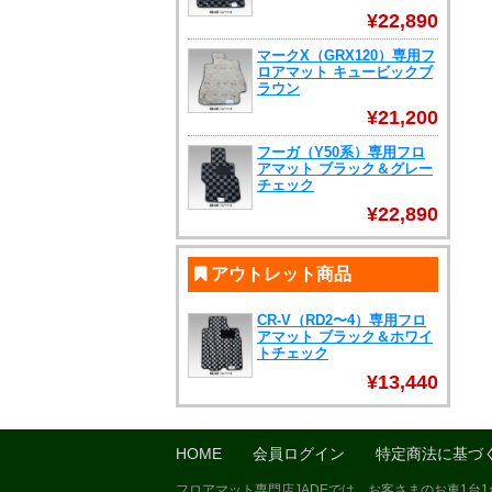
¥22,890
マークX（GRX120）専用フ
ロアマット キュービックブ
ラウン
¥21,200
フーガ（Y50系）専用フロ
アマット ブラック＆グレー
チェック
¥22,890
アウトレット商品
CR-V（RD2〜4）専用フロ
アマット ブラック＆ホワイ
トチェック
¥13,440
HOME
会員ログイン
特定商法に基づ
フロアマット専門店JADEでは、お客さまのお車1台