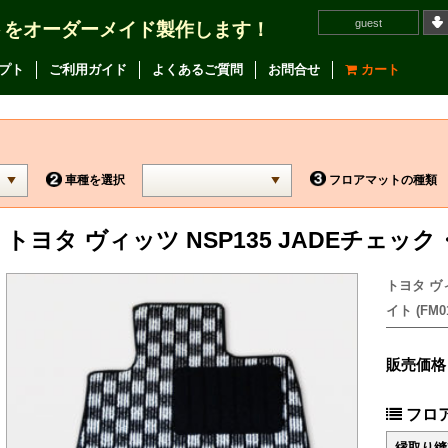
guest
トをオーダーメイド製作します！
プト
ご利用ガイド
よくあるご質問
お問合せ
カート
車種を選択
フロアマットの種類
トヨタ ヴィッツ NSP135 JADEチェ
トヨタ ヴ
イト (FM01
販売価格
フロ
縁取り縫