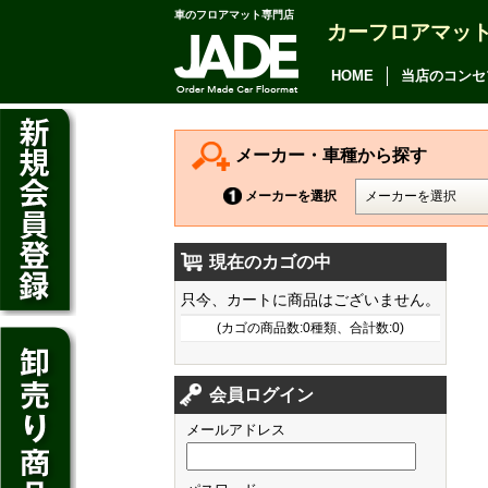
車のフロアマット専門店
カーフロアマッ
アルファード
ヴェルファイア
HOME
当店のコンセ
アリオン
カムリ
メーカー・車種から探す
カローラ アクシオ
メーカーを選択
プレミオ
現在のカゴの中
プリウス
デイズ
只今、カートに商品はございません。
SAI
デイズ ルークス
(カゴの商品数:0種類、合計数:0)
マークX
ジューク
フィット
CT200h
クラウン アスリート
会員ログイン
ノート
シャトル
HS250h
クラウン マジェスタ
メールアドレス
キューブ
オデッセイ
IS
クラウン ロイヤル
マーチ