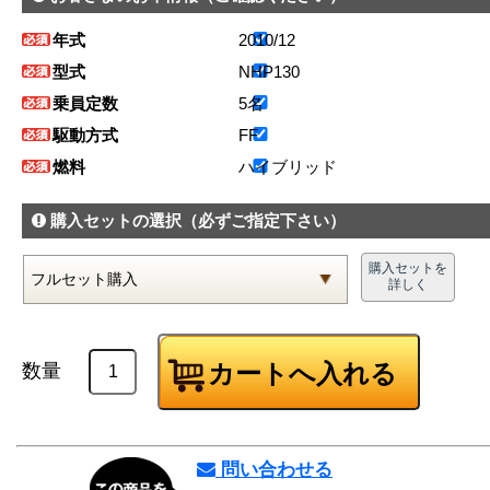
年式
2010/12
型式
NHP130
乗員定数
5名
駆動方式
FF
燃料
ハイブリッド
購入セットの選択
（必ずご指定下さい）
購入セットを
詳しく
数量
問い合わせる