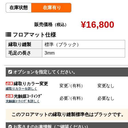
在庫状態
在庫有り
¥16,800
販売価格
（税込）
フロアマット仕様
縁取り縫製
標準（ブラック）
毛足の長さ
3mm
オプションを指定してください。
縁取りカラー変更
変更（有料）
変更なし
縁取りカラーを詳しく
光触媒ｺｰﾃｨﾝｸﾞ
必要（有料）
必要なし
光触媒ｺｰﾃｨﾝｸﾞを詳しく
このフロアマットの縁取り縫製標準色はブラックです。
お客さまのお車情報
（ご確認ください）