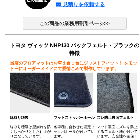
見積りを依頼する
この商品の業務用割引ページ>>
トヨタ ヴィッツ NHP130 バックフェルト・ブラック
特徴
当店のフロアマットはお車１台１台にジャストフィット！
をモッ
トーにオーダーメイドにて愛情こめて製作しています。
縁取り縫製
マットストッパーホール
ズレ防止裏面フェルト
縁取り縫製は型崩れを防
各車種に合わせた固定フ
マット裏面にズレを防止
ぐしっかりとした仕上が
ック用ホールが付いてい
するフェルト地が付いて
りになっています。
ます。
います。安全性を確保！