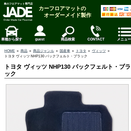
車のフロアマット専門店
カーフロアマットの
オーダーメイド製作
車種から探す
guest
商品検索
CONTACT
メニュー
HOME
»
商品
»
商品ジャンル
»
国産車
»
トヨタ
»
ヴィッツ
»
トヨタ ヴィッツ NHP130 バックフェルト・ブラック
トヨタ ヴィッツ NHP130 バックフェルト・ブラ
ック