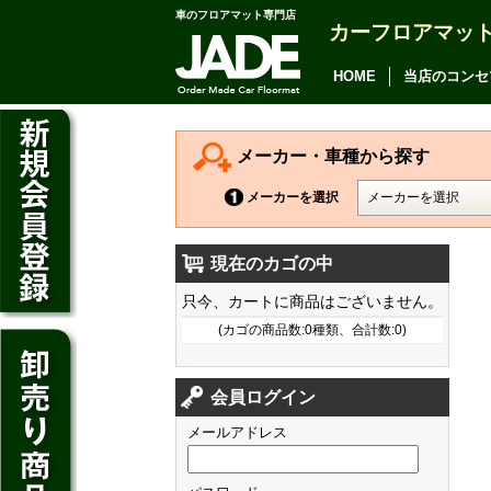
車のフロアマット専門店
カーフロアマッ
アルファード
ヴェルファイア
HOME
当店のコンセ
アリオン
カムリ
メーカー・車種から探す
カローラ アクシオ
メーカーを選択
プレミオ
現在のカゴの中
プリウス
デイズ
只今、カートに商品はございません。
SAI
デイズ ルークス
(カゴの商品数:0種類、合計数:0)
マークX
ジューク
フィット
CT200h
クラウン アスリート
会員ログイン
ノート
シャトル
HS250h
クラウン マジェスタ
メールアドレス
キューブ
オデッセイ
IS
クラウン ロイヤル
マーチ