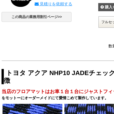
見積りを依頼する
購入
この商品の業務用割引ページ>>
数
トヨタ アクア NHP10 JADEチ
徴
当店のフロアマットはお車１台１台にジャストフィ
をモットーにオーダーメイドにて愛情こめて製作しています。