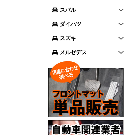
フォレスター
ウェイク
スイフト
スバル
エクシーガ クロスオーバー7
ブーン
ソリオ
Aクラス
ダイハツ
トール
ジムニー
Bクラス
スズキ
ジムニー シエラ
Cクラス
メルゼデス
GLCクラス