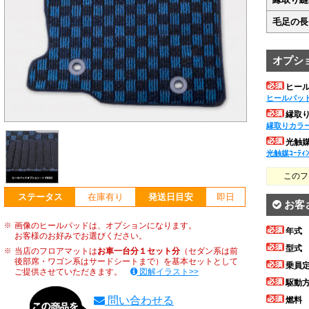
毛足の長
オプシ
ヒー
ヒールパッ
縁取
縁取りカラ
光触媒ｺ
光触媒ｺｰﾃｨ
このフ
ステータス
在庫有り
発送日目安
即日
お客
画像のヒールパッドは、オプションになります。
年式
お客様のお好みでお選びください。
型式
当店のフロアマットは
お車一台分１セット分
（セダン系は前
後部席・ワゴン系はサードシートまで）を基本セットとして
乗員
ご提供させていただきます。
図解イラスト>>
駆動
問い合わせる
燃料