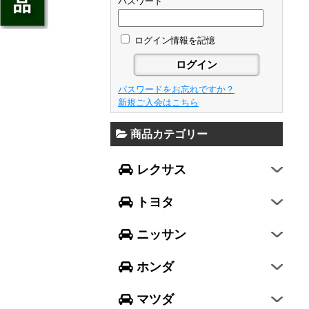
ジェイド
パスワード
GS
フレア
アベンシス
ウイングロード
フリード
GS F
フレアワゴン
カローラ フィールダー
ログイン情報を記憶
セレナ
ステップワゴン
NX
フレアクロスオーバー
プリウスα
エルグランド
N-ONE
RX
キャロル
FJクルーザー
パスワードをお忘れですか？
エクストレイル
N-BOX
LX570
新規ご入会はこちら
デミオ
CH-R
レガシィ B4
シルフィ
N-BOX SLASH
RC
アクセラ スポーツ
商品カテゴリー
ハリアー
レガシィ アウトバック
ティアナ
ミラ イース
N-BOX+
RC F
ワゴンR
アクセラ セダン
ランドクルーザー
WRX S4
スカイライン
レクサス
ミラ
N-WGN
LC
ワゴンR スティングレー
アテンザ セダン
ランドクルーザープラド
WRX STI
フーガ
ミラ ココア
グレイス
トヨタ
スペーシア
アテンザ ワゴン
86
レヴォーグ
フェアレディZ
キャスト
アコード
ハスラー
CX-3
ニッサン
インプレッサ スポーツ
GT-R
ムーヴ
レジェンド
ラパン
CX-5
インプレッサ G4
ホンダ
ムーヴ キャンバス
ヴェゼル
アルト
プレマシー
SUBARU XV
タント
マツダ
エヴリィワゴン
ビアンテ