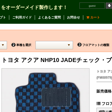
guest
トをオーダーメイド製作します！
プト
ご利用ガイド
よくあるご質問
お問合せ
カート
車種を選択
フロアマットの種類
トヨタ アクア NHP10 JADEチェック
トヨタ ア
(FM00979)
販売価格
フロ
縁取り縫