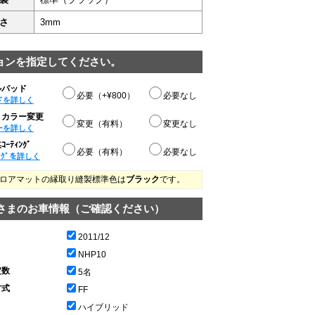
さ
3mm
ョンを指定してください。
ルパッド
必要（+¥800）
必要なし
ドを詳しく
りカラー変更
変更（有料）
変更なし
ーを詳しく
ｰﾃｨﾝｸﾞ
必要（有料）
必要なし
ﾝｸﾞを詳しく
ロアマットの縁取り縫製標準色は
ブラック
です。
さまのお車情報（ご確認ください）
2011/12
NHP10
定数
5名
方式
FF
ハイブリッド