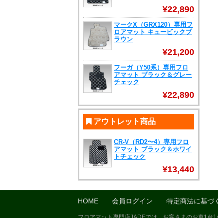
¥22,890
マークX（GRX120）専用フ
ロアマット キュービックブ
ラウン
¥21,200
フーガ（Y50系）専用フロ
アマット ブラック＆グレー
チェック
¥22,890
アウトレット商品
CR-V（RD2〜4）専用フロ
アマット ブラック＆ホワイ
トチェック
¥13,440
HOME
会員ログイン
特定商法に基づ
フロアマット専門店JADEでは、お客さまのお車1台