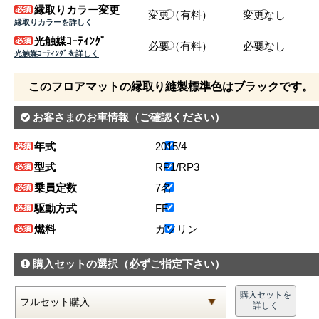
縁取りカラー変更
変更（有料）
変更なし
縁取りカラーを詳しく
光触媒ｺｰﾃｨﾝｸﾞ
必要（有料）
必要なし
光触媒ｺｰﾃｨﾝｸﾞを詳しく
このフロアマットの縁取り縫製標準色はブラックです。
お客さまのお車情報
（ご確認ください）
年式
2015/4
型式
RP1/RP3
乗員定数
7名
駆動方式
FF
燃料
ガソリン
購入セットの選択
（必ずご指定下さい）
購入セットを
詳しく