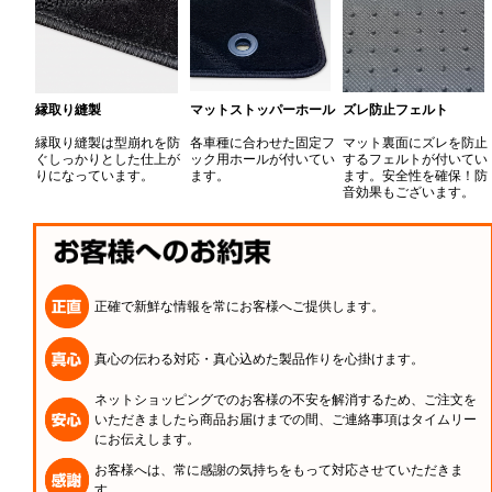
縁取り縫製
マットストッパーホール
ズレ防止フェルト
縁取り縫製は型崩れを防
各車種に合わせた固定フ
マット裏面にズレを防止
ぐしっかりとした仕上が
ック用ホールが付いてい
するフェルトが付いてい
りになっています。
ます。
ます。安全性を確保！防
音効果もございます。
正確で新鮮な情報を常にお客様へご提供します。
真心の伝わる対応・真心込めた製品作りを心掛けます。
ネットショッピングでのお客様の不安を解消するため、ご注文を
いただきましたら商品お届けまでの間、ご連絡事項はタイムリー
にお伝えします。
お客様へは、常に感謝の気持ちをもって対応させていただきま
す。