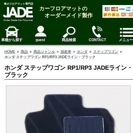
車のフロアマット専門店
カーフロアマットの
オーダーメイド製作
車種から探す
guest
商品検索
CONTACT
メニュー
HOME
»
商品
»
商品ジャンル
»
国産車
»
ホンダ
»
ステップワゴン
»
ホンダ ステップワゴン RP1/RP3 JADEライン・ブラック
ホンダ ステップワゴン RP1/RP3 JADEライン・
ブラック