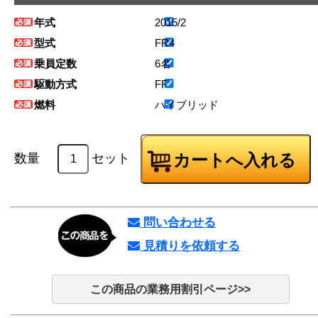
年式
2015/2
型式
FR4
乗員定数
6名
駆動方式
FF
燃料
ハイブリッド
数量
セット
問い合わせる
見積りを依頼する
この商品の業務用割引ページ>>