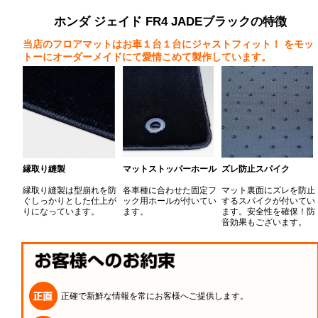
ホンダ ジェイド FR4 JADEブラックの特徴
当店のフロアマットはお車１台１台にジャストフィット！
をモッ
トーにオーダーメイドにて愛情こめて製作しています。
縁取り縫製
マットストッパーホール
ズレ防止スパイク
縁取り縫製は型崩れを防
各車種に合わせた固定フ
マット裏面にズレを防止
ぐしっかりとした仕上が
ック用ホールが付いてい
するスパイクが付いてい
りになっています。
ます。
ます。安全性を確保！防
音効果もございます。
正確で新鮮な情報を常にお客様へご提供します。