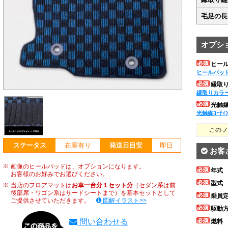
毛足の長
オプシ
ヒー
ヒールパッ
縁取
縁取りカラ
光触媒ｺ
光触媒ｺｰﾃｨ
このフ
ステータス
在庫有り
発送日目安
即日
お客
画像のヒールパッドは、オプションになります。
年式
お客様のお好みでお選びください。
型式
当店のフロアマットは
お車一台分１セット分
（セダン系は前
後部席・ワゴン系はサードシートまで）を基本セットとして
乗員
ご提供させていただきます。
図解イラスト>>
駆動
問い合わせる
燃料