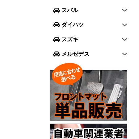
フォレスター
ウェイク
スイフト
スバル
エクシーガ クロスオーバー7
ブーン
ソリオ
Aクラス
ダイハツ
トール
ジムニー
Bクラス
スズキ
ジムニー シエラ
Cクラス
メルゼデス
GLCクラス