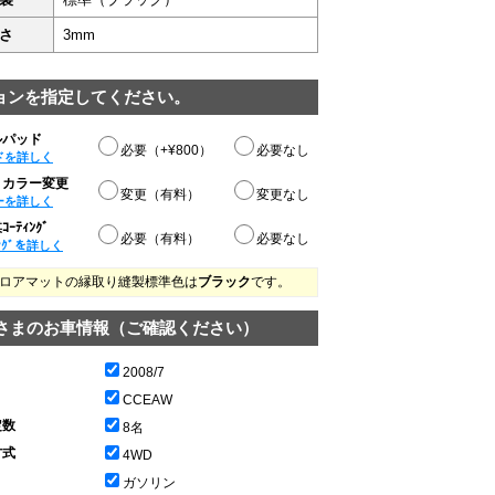
さ
3mm
ョンを指定してください。
ルパッド
必要（+¥800）
必要なし
ドを詳しく
りカラー変更
変更（有料）
変更なし
ーを詳しく
ｰﾃｨﾝｸﾞ
必要（有料）
必要なし
ﾝｸﾞを詳しく
ロアマットの縁取り縫製標準色は
ブラック
です。
さまのお車情報（ご確認ください）
2008/7
CCEAW
定数
8名
方式
4WD
ガソリン