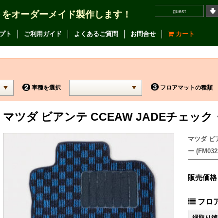
guest
トをオーダーメイド製作します！
プト
ご利用ガイド
よくあるご質問
お問合せ
カート
車種を選択
フロアマットの種類
マツダ ビアンテ CCEAW JADEチェ
マツダ ビ
ー (FM032
販売価格
フロ
縁取り縫