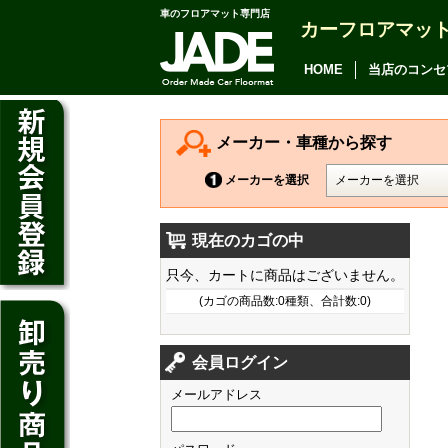
車のフロアマット専門店
カーフロアマッ
アルファード
ヴェルファイア
HOME
当店のコンセ
アリオン
カムリ
メーカー・車種から探す
カローラ アクシオ
メーカーを選択
プレミオ
現在のカゴの中
プリウス
デイズ
只今、カートに商品はございません。
SAI
デイズ ルークス
(カゴの商品数:0種類、合計数:0)
マークX
ジューク
フィット
CT200h
クラウン アスリート
会員ログイン
ノート
シャトル
HS250h
クラウン マジェスタ
メールアドレス
キューブ
オデッセイ
IS
クラウン ロイヤル
マーチ