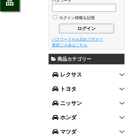
ジェイド
パスワード
GS
フレア
アベンシス
ウイングロード
フリード
GS F
フレアワゴン
カローラ フィールダー
ログイン情報を記憶
セレナ
ステップワゴン
NX
フレアクロスオーバー
プリウスα
エルグランド
N-ONE
RX
キャロル
FJクルーザー
パスワードをお忘れですか？
エクストレイル
N-BOX
LX570
新規ご入会はこちら
デミオ
CH-R
レガシィ B4
シルフィ
N-BOX SLASH
RC
アクセラ スポーツ
商品カテゴリー
ハリアー
レガシィ アウトバック
ティアナ
ミラ イース
N-BOX+
RC F
ワゴンR
アクセラ セダン
ランドクルーザー
WRX S4
スカイライン
レクサス
ミラ
N-WGN
LC
ワゴンR スティングレー
アテンザ セダン
ランドクルーザープラド
WRX STI
フーガ
ミラ ココア
グレイス
トヨタ
スペーシア
アテンザ ワゴン
86
レヴォーグ
フェアレディZ
キャスト
アコード
ハスラー
CX-3
ニッサン
インプレッサ スポーツ
GT-R
ムーヴ
レジェンド
ラパン
CX-5
インプレッサ G4
ホンダ
ムーヴ キャンバス
ヴェゼル
アルト
プレマシー
SUBARU XV
タント
マツダ
エヴリィワゴン
ビアンテ