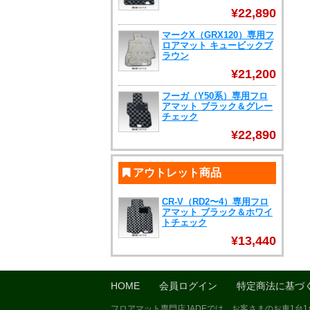
¥22,890
マークX（GRX120）専用フ
ロアマット キュービックブ
ラウン
¥21,200
フーガ（Y50系）専用フロ
アマット ブラック＆グレー
チェック
¥22,890
アウトレット商品
CR-V（RD2〜4）専用フロ
アマット ブラック＆ホワイ
トチェック
¥13,440
HOME
会員ログイン
特定商法に基づ
フロアマット専門店JADEでは、お客さまのお車1台