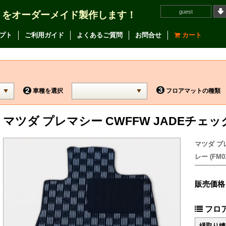
guest
トをオーダーメイド製作します！
プト
ご利用ガイド
よくあるご質問
お問合せ
カート
車種を選択
フロアマットの種類
マツダ プレマシー CWFFW JADEチ
マツダ プ
レー (FM03
販売価格
フロ
縁取り縫