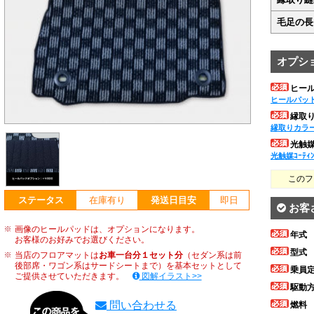
毛足の長
オプシ
ヒー
ヒールパッ
縁取
縁取りカラ
光触媒ｺ
光触媒ｺｰﾃｨ
このフ
ステータス
在庫有り
発送日目安
即日
お客
画像のヒールパッドは、オプションになります。
年式
お客様のお好みでお選びください。
型式
当店のフロアマットは
お車一台分１セット分
（セダン系は前
後部席・ワゴン系はサードシートまで）を基本セットとして
乗員
ご提供させていただきます。
図解イラスト>>
駆動
問い合わせる
燃料