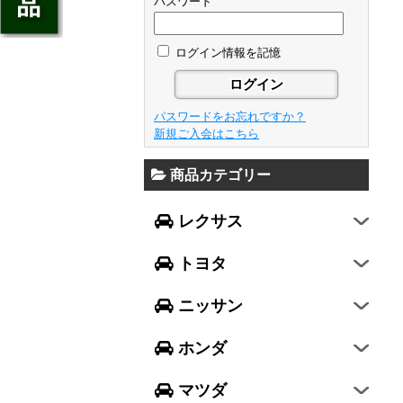
ジェイド
パスワード
GS
フレア
アベンシス
ウイングロード
フリード
GS F
フレアワゴン
カローラ フィールダー
ログイン情報を記憶
セレナ
ステップワゴン
NX
フレアクロスオーバー
プリウスα
エルグランド
N-ONE
RX
キャロル
FJクルーザー
パスワードをお忘れですか？
エクストレイル
N-BOX
LX570
新規ご入会はこちら
デミオ
CH-R
レガシィ B4
シルフィ
N-BOX SLASH
RC
アクセラ スポーツ
商品カテゴリー
ハリアー
レガシィ アウトバック
ティアナ
ミラ イース
N-BOX+
RC F
ワゴンR
アクセラ セダン
ランドクルーザー
WRX S4
スカイライン
レクサス
ミラ
N-WGN
LC
ワゴンR スティングレー
アテンザ セダン
ランドクルーザープラド
WRX STI
フーガ
ミラ ココア
グレイス
トヨタ
スペーシア
アテンザ ワゴン
86
レヴォーグ
フェアレディZ
キャスト
アコード
ハスラー
CX-3
ニッサン
インプレッサ スポーツ
GT-R
ムーヴ
レジェンド
ラパン
CX-5
インプレッサ G4
ホンダ
ムーヴ キャンバス
ヴェゼル
アルト
プレマシー
SUBARU XV
タント
マツダ
エヴリィワゴン
ビアンテ