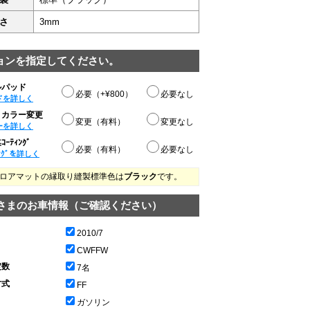
さ
3mm
ョンを指定してください。
ルパッド
必要（+¥800）
必要なし
ドを詳しく
りカラー変更
変更（有料）
変更なし
ーを詳しく
ｰﾃｨﾝｸﾞ
必要（有料）
必要なし
ﾝｸﾞを詳しく
ロアマットの縁取り縫製標準色は
ブラック
です。
さまのお車情報（ご確認ください）
2010/7
CWFFW
定数
7名
方式
FF
ガソリン