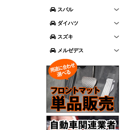
フォレスター
ウェイク
スイフト
スバル
エクシーガ クロスオーバー7
ブーン
ソリオ
Aクラス
ダイハツ
トール
ジムニー
Bクラス
スズキ
ジムニー シエラ
Cクラス
メルゼデス
GLCクラス