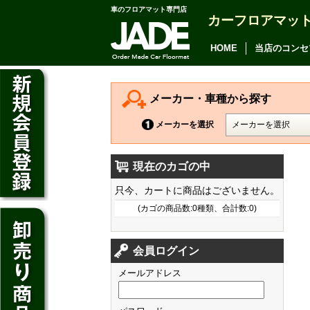
車のフロアマット専門店
カーフロアマッ
アルファード
ヴェルファイア
HOME
当店のコンセ
アリオン
カムリ
メーカー・車種から探す
カローラ アクシオ
メーカーを選択
プレミオ
現在のカゴの中
プリウス
デイズ
只今、カートに商品はございません。
SAI
デイズ ルークス
(カゴの商品数:0種類、合計数:0)
マークX
ジューク
フィット
CT200h
クラウン アスリート
会員ログイン
ノート
シャトル
HS250h
クラウン マジェスタ
メールアドレス
キューブ
オデッセイ
IS
クラウン ロイヤル
マーチ