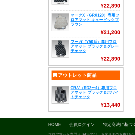
¥22,890
マークX（GRX120）専用フ
ロアマット キュービックブ
ラウン
¥21,200
フーガ（Y50系）専用フロ
アマット ブラック＆グレー
チェック
¥22,890
アウトレット商品
CR-V（RD2〜4）専用フロ
アマット ブラック＆ホワイ
トチェック
¥13,440
HOME
会員ログイン
特定商法に基づ
フロアマット専門店JADEでは、お客さまのお車1台