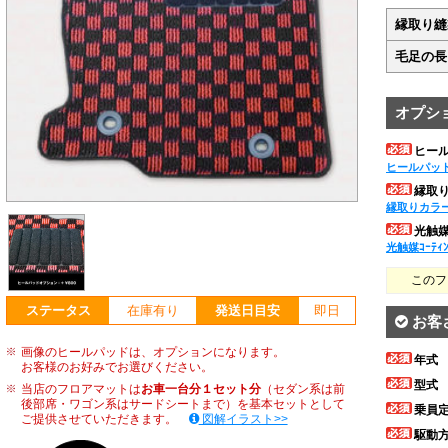
縁取り縫
毛足の長
オプシ
ヒー
ヒールパッ
縁取
縁取りカラ
光触媒ｺ
光触媒ｺｰﾃｨ
このフ
ステータス
在庫有り
発送日目安
即日
お客
画像のヒールパッドは、オプションになります。
年式
お客様のお好みでお選びください。
型式
当店のフロアマットは
お車一台分１セット分
（セダン系は前
後部席・ワゴン系はサードシートまで）を基本セットとして
乗員
ご提供させていただきます。
図解イラスト>>
駆動