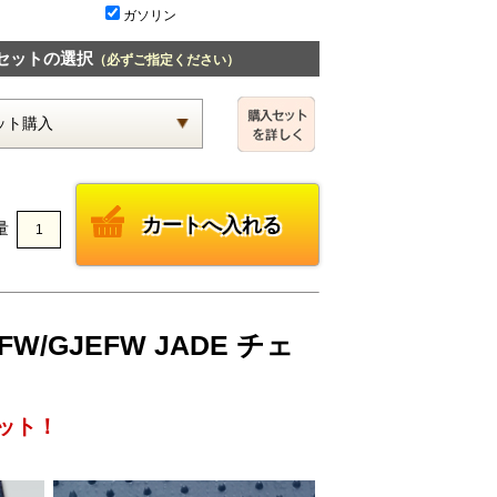
ガソリン
セットの選択
（必ずご指定ください）
量
W/GJEFW JADE チェ
ット！