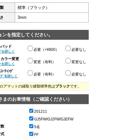
製
標準（ブラック）
さ
3mm
ョンを指定してください。
ルパッド
必要（+¥800）
必要なし
ドを詳しく
りカラー変更
変更（有料）
変更なし
ーを詳しく
ｰﾃｨﾝｸﾞ
必要（有料）
必要なし
ﾝｸﾞを詳しく
ロアマットの縁取り縫製標準色は
ブラック
です。
さまのお車情報（ご確認ください）
201211
GJ5FW/GJ2FW/GJEFW
定数
5名
方式
FF