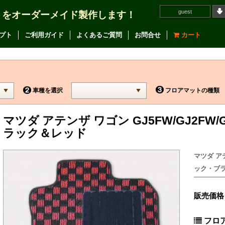
guest
トをオーダーメイド製作します！
プト
ご利用ガイド
よくあるご質問
お問合せ
カート
車種を選択
フロアマットの種類
マツダ アテンザ ワゴン GJ5FW/GJ2FW/
ラック＆レッド
マツダ アテ
ック・ブラッ
販売価格
フロ