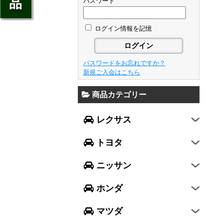
ジェイド
パスワード
GS
フレア
アベンシス
ウイングロード
フリード
GS F
フレアワゴン
カローラ フィールダー
ログイン情報を記憶
セレナ
ステップワゴン
NX
フレアクロスオーバー
プリウスα
エルグランド
N-ONE
RX
キャロル
FJクルーザー
パスワードをお忘れですか？
エクストレイル
N-BOX
LX570
新規ご入会はこちら
デミオ
CH-R
レガシィ B4
シルフィ
N-BOX SLASH
RC
アクセラ スポーツ
商品カテゴリー
ハリアー
レガシィ アウトバック
ティアナ
ミラ イース
N-BOX+
RC F
ワゴンR
アクセラ セダン
ランドクルーザー
WRX S4
スカイライン
レクサス
ミラ
N-WGN
LC
ワゴンR スティングレー
アテンザ セダン
ランドクルーザープラド
WRX STI
フーガ
ミラ ココア
グレイス
トヨタ
スペーシア
アテンザ ワゴン
86
レヴォーグ
フェアレディZ
キャスト
アコード
ハスラー
CX-3
ニッサン
インプレッサ スポーツ
GT-R
ムーヴ
レジェンド
ラパン
CX-5
インプレッサ G4
ホンダ
ムーヴ キャンバス
ヴェゼル
アルト
プレマシー
SUBARU XV
タント
マツダ
エヴリィワゴン
ビアンテ