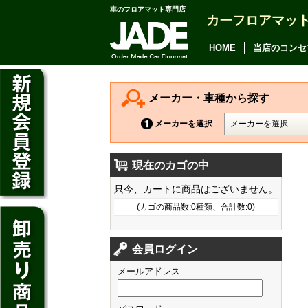
車のフロアマット専門店
カーフロアマッ
アルファード
ヴェルファイア
HOME
当店のコンセ
アリオン
カムリ
メーカー・車種から探す
カローラ アクシオ
メーカーを選択
プレミオ
現在のカゴの中
プリウス
デイズ
只今、カートに商品はございません。
SAI
デイズ ルークス
(カゴの商品数:0種類、合計数:0)
マークX
ジューク
フィット
CT200h
クラウン アスリート
会員ログイン
ノート
シャトル
HS250h
クラウン マジェスタ
メールアドレス
キューブ
オデッセイ
IS
クラウン ロイヤル
マーチ