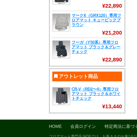
¥22,890
マークX（GRX120）専用フ
ロアマット キュービックブ
ラウン
¥21,200
フーガ（Y50系）専用フロ
アマット ブラック＆グレー
チェック
¥22,890
アウトレット商品
CR-V（RD2〜4）専用フロ
アマット ブラック＆ホワイ
トチェック
¥13,440
HOME
会員ログイン
特定商法に基づ
フロアマット専門店JADEでは、お客さまのお車1台