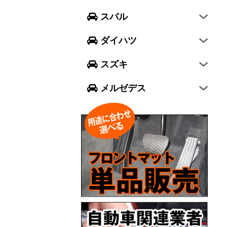
フォレスター
ウェイク
スイフト
スバル
エクシーガ クロスオーバー7
ブーン
ソリオ
Aクラス
ダイハツ
トール
ジムニー
Bクラス
スズキ
ジムニー シエラ
Cクラス
メルゼデス
GLCクラス