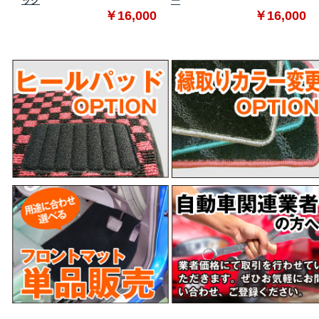
ック
ー
0
￥16,000
￥16,000