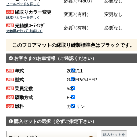
必要（+¥800）
必要なし
ヒールパッドを詳しく
縁取りカラー変更
変更（有料）
変更なし
縁取りカラーを詳しく
光触媒ｺｰﾃｨﾝｸﾞ
必要（有料）
必要なし
光触媒ｺｰﾃｨﾝｸﾞを詳しく
このフロアマットの縁取り縫製標準色はブラックです。
お客さまのお車情報
（ご確認ください）
年式
2012/11
型式
GJ2FP/GJEFP
乗員定数
5名
駆動方式
FF
燃料
ガソリン
購入セットの選択
（必ずご指定下さい）
購入セットを