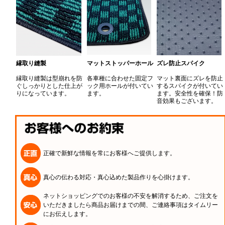
縁取り縫製
マットストッパーホール
ズレ防止スパイク
縁取り縫製は型崩れを防
各車種に合わせた固定フ
マット裏面にズレを防止
ぐしっかりとした仕上が
ック用ホールが付いてい
するスパイクが付いてい
りになっています。
ます。
ます。安全性を確保！防
音効果もございます。
正確で新鮮な情報を常にお客様へご提供します。
真心の伝わる対応・真心込めた製品作りを心掛けます。
ネットショッピングでのお客様の不安を解消するため、ご注文を
いただきましたら商品お届けまでの間、ご連絡事項はタイムリー
にお伝えします。