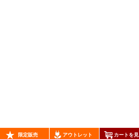
当サイトはあなたのブラウザとWEBサーバとの通信
をSSL暗号化により、第三者によるデータ盗聴を防ぎ
安全に送受信できます。
copyrights (c) JADE All Rights Reserved.
限定販売
アウトレット
カートを見