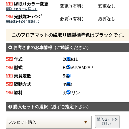
縁取りカラー変更
変更（有料）
変更なし
縁取りカラーを詳しく
光触媒ｺｰﾃｨﾝｸﾞ
必要（有料）
必要なし
光触媒ｺｰﾃｨﾝｸﾞを詳しく
このフロアマットの縁取り縫製標準色はブラックです。
お客さまのお車情報
（ご確認ください）
年式
2013/11
型式
BM5AP/BM2AP
乗員定数
5名
駆動方式
4WD
燃料
ガソリン
購入セットの選択
（必ずご指定下さい）
購入セットを
詳しく