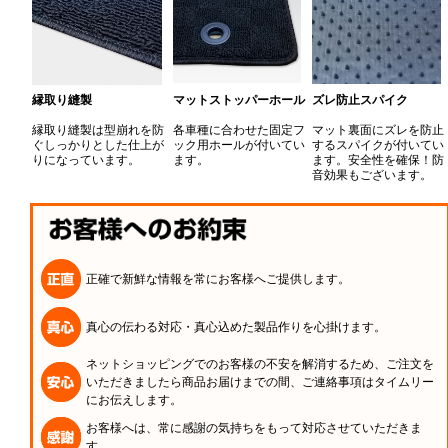
縁取り縫製
マットストッパーホール
ズレ防止スパイク
縁取り縫製は型崩れを防
各車種に合わせた固定フ
マット裏面にズレを防止
ぐしっかりとした仕上が
ック用ホールが付いてい
するスパイクが付いてい
りになっています。
ます。
ます。安全性を確保！防
音効果もございます。
正確で新鮮な情報を常にお客様へご提供します。
真心の伝わる対応・真心込めた製品作りを心掛けます。
ネットショッピングでのお客様の不安を解消するため、ご注文を
いただきましたら商品お届けまでの間、ご連絡事項はタイムリー
にお伝えします。
お客様へは、常に感謝の気持ちをもって対応させていただきま
す。