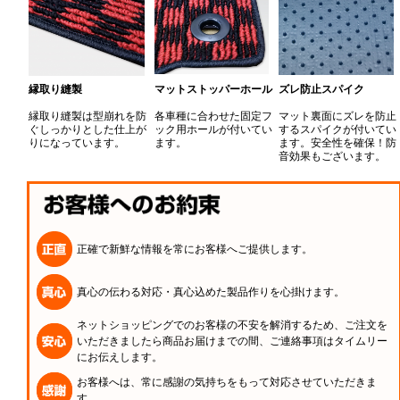
縁取り縫製
マットストッパーホール
ズレ防止スパイク
縁取り縫製は型崩れを防
各車種に合わせた固定フ
マット裏面にズレを防止
ぐしっかりとした仕上が
ック用ホールが付いてい
するスパイクが付いてい
りになっています。
ます。
ます。安全性を確保！防
音効果もございます。
正確で新鮮な情報を常にお客様へご提供します。
真心の伝わる対応・真心込めた製品作りを心掛けます。
ネットショッピングでのお客様の不安を解消するため、ご注文を
いただきましたら商品お届けまでの間、ご連絡事項はタイムリー
にお伝えします。
お客様へは、常に感謝の気持ちをもって対応させていただきま
す。