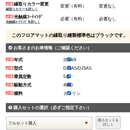
縁取りカラー変更
変更（有料）
変更なし
縁取りカラーを詳しく
光触媒ｺｰﾃｨﾝｸﾞ
必要（有料）
必要なし
光触媒ｺｰﾃｨﾝｸﾞを詳しく
このフロアマットの縁取り縫製標準色はブラックです。
お客さまのお車情報
（ご確認ください）
年式
2014/9
型式
DJ3AS/DJ5AS
乗員定数
5名
駆動方式
4WD
燃料
ガソリン
購入セットの選択
（必ずご指定下さい）
購入セットを
詳しく