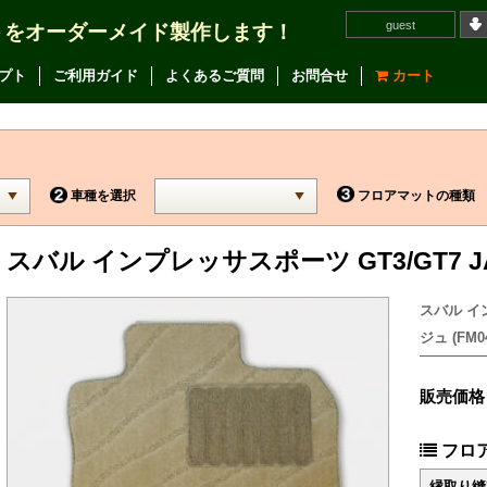
guest
トをオーダーメイド製作します！
プト
ご利用ガイド
よくあるご質問
お問合せ
カート
車種を選択
フロアマットの種類
スバル インプレッサスポーツ GT3/GT7
スバル イ
ジュ (FM04
販売価格
フロ
縁取り縫