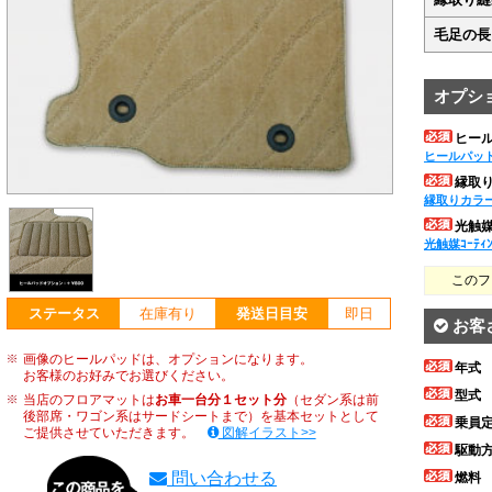
毛足の長
オプシ
ヒー
ヒールパッ
縁取
縁取りカラ
光触媒ｺ
光触媒ｺｰﾃｨ
このフ
ステータス
在庫有り
発送日目安
即日
お客
画像のヒールパッドは、オプションになります。
年式
お客様のお好みでお選びください。
型式
当店のフロアマットは
お車一台分１セット分
（セダン系は前
後部席・ワゴン系はサードシートまで）を基本セットとして
乗員
ご提供させていただきます。
図解イラスト>>
駆動
問い合わせる
燃料