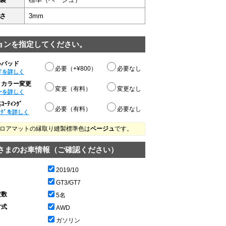
さ
3mm
ョンを指定してください。
ルパッド
必要（+¥800）
必要なし
ドを詳しく
りカラー変更
変更（有料）
変更なし
ーを詳しく
ｰﾃｨﾝｸﾞ
必要（有料）
必要なし
ﾝｸﾞを詳しく
ロアマットの縁取り縫製標準色は
ベージュ
です。
さまのお車情報（ご確認ください）
2019/10
GT3/GT7
定数
5名
方式
AWD
ガソリン