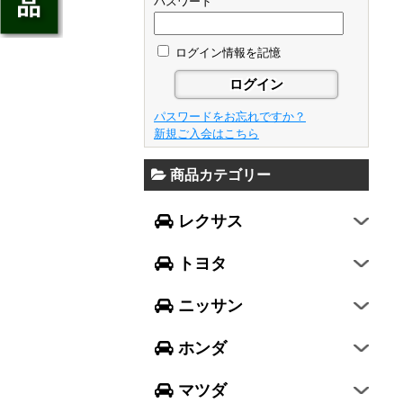
ジェイド
パスワード
GS
フレア
アベンシス
ウイングロード
フリード
GS F
フレアワゴン
カローラ フィールダー
ログイン情報を記憶
セレナ
ステップワゴン
NX
フレアクロスオーバー
プリウスα
エルグランド
N-ONE
RX
キャロル
FJクルーザー
パスワードをお忘れですか？
エクストレイル
N-BOX
LX570
新規ご入会はこちら
デミオ
CH-R
レガシィ B4
シルフィ
N-BOX SLASH
RC
アクセラ スポーツ
商品カテゴリー
ハリアー
レガシィ アウトバック
ティアナ
ミラ イース
N-BOX+
RC F
ワゴンR
アクセラ セダン
ランドクルーザー
WRX S4
スカイライン
レクサス
ミラ
N-WGN
LC
ワゴンR スティングレー
アテンザ セダン
ランドクルーザープラド
WRX STI
フーガ
ミラ ココア
グレイス
トヨタ
スペーシア
アテンザ ワゴン
86
レヴォーグ
フェアレディZ
キャスト
アコード
ハスラー
CX-3
ニッサン
インプレッサ スポーツ
GT-R
ムーヴ
レジェンド
ラパン
CX-5
インプレッサ G4
ホンダ
ムーヴ キャンバス
ヴェゼル
アルト
プレマシー
SUBARU XV
タント
マツダ
エヴリィワゴン
ビアンテ