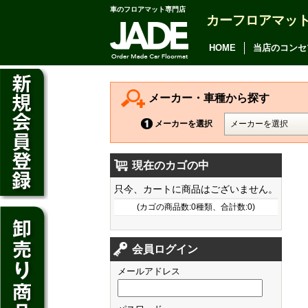
車のフロアマット専門店
カーフロアマッ
アルファード
ヴェルファイア
HOME
当店のコンセ
アリオン
カムリ
メーカー・車種から探す
カローラ アクシオ
メーカーを選択
プレミオ
現在のカゴの中
プリウス
デイズ
只今、カートに商品はございません。
SAI
デイズ ルークス
(カゴの商品数:0種類、合計数:0)
マークX
ジューク
フィット
CT200h
クラウン アスリート
会員ログイン
ノート
シャトル
HS250h
クラウン マジェスタ
メールアドレス
キューブ
オデッセイ
IS
クラウン ロイヤル
マーチ