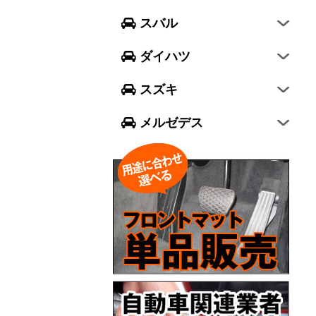
フォレスター
ウェイク
スイフト
スバル
エクシーガ クロスオーバー7
ブーン
ソリオ
Aクラス
ダイハツ
トール
ジムニー
Bクラス
スズキ
ジムニー シエラ
Cクラス
メルゼデス
GLCクラス