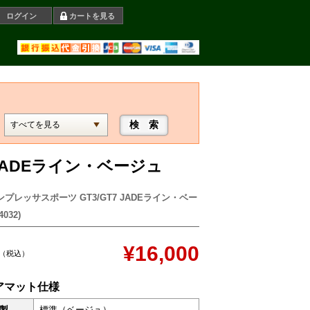
ログイン
カートを見る
 JADEライン・ベージュ
ンプレッサスポーツ GT3/GT7 JADEライン・ベー
032)
¥16,000
（税込）
アマット仕様
製
標準（ベージュ）