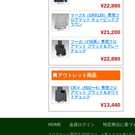
¥22,890
マークX（GRX120）専用フ
ロアマット キュービックブ
ラウン
¥21,200
フーガ（Y50系）専用フロ
アマット ブラック＆グレー
チェック
¥22,890
アウトレット商品
CR-V（RD2〜4）専用フロ
アマット ブラック＆ホワイ
トチェック
¥13,440
HOME
会員ログイン
特定商法に基づ
フロアマット専門店JADEでは、お客さまのお車1台