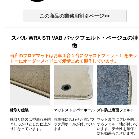
この商品の業務用割引ページ>>
スバル WRX STI VAB バックフェルト・ベージュの特
徴
当店のフロアマットはお車１台１台にジャストフィット！
をモッ
トーにオーダーメイドにて愛情こめて製作しています。
縁取り縫製
マットストッパーホール
ズレ防止裏面フェルト
縁取り縫製は型崩れを防
各車種に合わせた固定フ
マット裏面にズレを防止
ぐしっかりとした仕上が
ック用ホールが付いてい
するフェルト地が付いて
りになっています。
ます。
います。安全性を確保！
防音効果もございます。