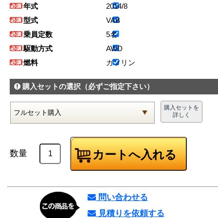
年式
2014/8
型式
VAB
乗員定数
5名
駆動方式
AWD
燃料
ガソリン
購入セットの選択
（必ずご指定下さい）
購入セットを
詳しく
数量
問い合わせる
見積りを依頼する