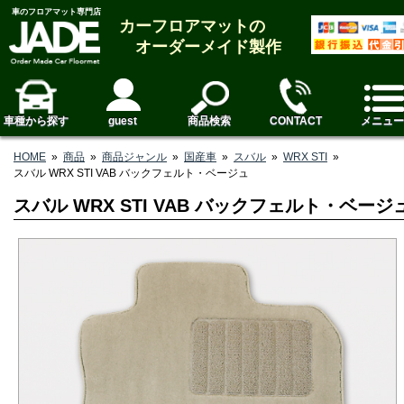
車のフロアマット専門店
カーフロアマットの
オーダーメイド製作
車種から探す
guest
商品検索
CONTACT
メニュー
HOME
»
商品
»
商品ジャンル
»
国産車
»
スバル
»
WRX STI
»
スバル WRX STI VAB バックフェルト・ベージュ
スバル WRX STI VAB バックフェルト・ベージ