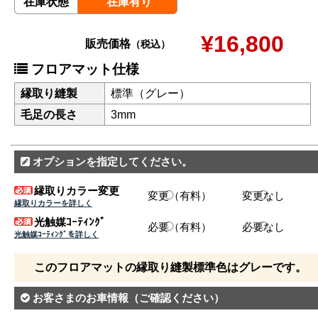
在庫状態
在庫有り
¥16,800
販売価格
（税込）
フロアマット仕様
縁取り縫製
標準（グレー）
毛足の長さ
3mm
オプションを指定してください。
縁取りカラー変更
変更（有料）
変更なし
縁取りカラーを詳しく
光触媒ｺｰﾃｨﾝｸﾞ
必要（有料）
必要なし
光触媒ｺｰﾃｨﾝｸﾞを詳しく
このフロアマットの縁取り縫製標準色はグレーです。
お客さまのお車情報
（ご確認ください）