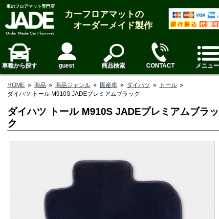
車のフロアマット専門店
カーフロアマットの
オーダーメイド製作
車種から探す
guest
商品検索
CONTACT
メニュー
HOME
»
商品
»
商品ジャンル
»
国産車
»
ダイハツ
»
トール
»
ダイハツ トール M910S JADEプレミアムブラック
ダイハツ トール M910S JADEプレミアムブラッ
ク