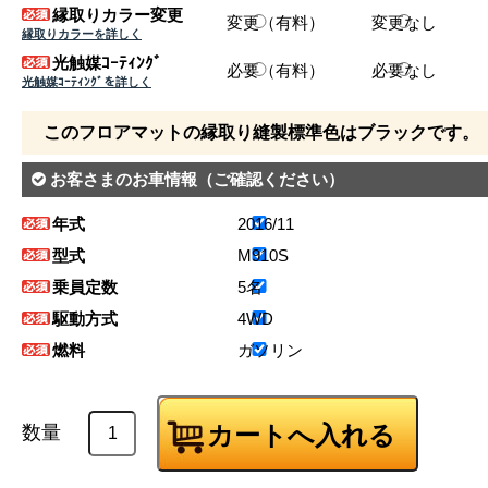
縁取りカラー変更
変更（有料）
変更なし
縁取りカラーを詳しく
光触媒ｺｰﾃｨﾝｸﾞ
必要（有料）
必要なし
光触媒ｺｰﾃｨﾝｸﾞを詳しく
このフロアマットの縁取り縫製標準色はブラックです。
お客さまのお車情報
（ご確認ください）
年式
2016/11
型式
M910S
乗員定数
5名
駆動方式
4WD
燃料
ガソリン
数量