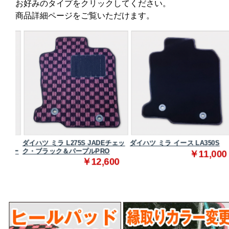
お好みのタイプをクリックしてください。
商品詳細ページをご覧いただけます。
ダイハツ ミラ L275S JADEチェッ
ダイハツ ミラ イース LA350S
レー
ク・ブラック＆パープルPRO
￥11,000
￥12,600
0