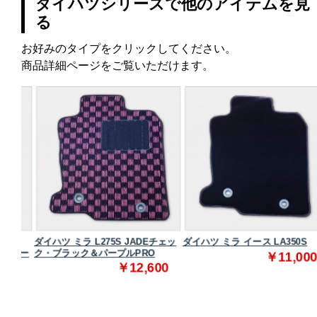
ダイハツシリーズで他のアイテムを見
る
お好みのタイプをクリックしてください。
商品詳細ページをご覧いただけます。
ダイハツ ミラ L275S JADEチェッ
ダイハツ ミラ イース LA350S
レー
ク・ブラック＆パープルPRO
￥11,000
￥12,600
0