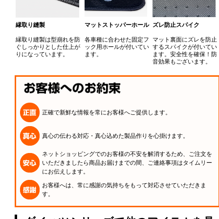
縁取り縫製
マットストッパーホール
ズレ防止スパイク
縁取り縫製は型崩れを防
各車種に合わせた固定フ
マット裏面にズレを防止
ぐしっかりとした仕上が
ック用ホールが付いてい
するスパイクが付いてい
りになっています。
ます。
ます。安全性を確保！防
音効果もございます。
正確で新鮮な情報を常にお客様へご提供します。
真心の伝わる対応・真心込めた製品作りを心掛けます。
ネットショッピングでのお客様の不安を解消するため、ご注文を
いただきましたら商品お届けまでの間、ご連絡事項はタイムリー
にお伝えします。
お客様へは、常に感謝の気持ちをもって対応させていただきま
す。