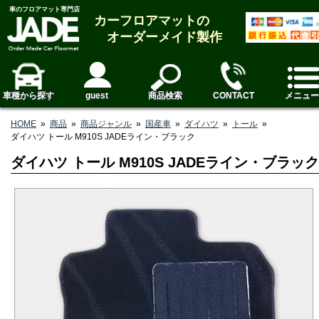
車のフロアマット専門店
カーフロアマットの
オーダーメイド製作
車種から探す
guest
商品検索
CONTACT
メニュー
HOME
»
商品
»
商品ジャンル
»
国産車
»
ダイハツ
»
トール
»
ダイハツ トール M910S JADEライン・ブラック
ダイハツ トール M910S JADEライン・ブラック