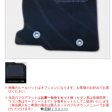
画像のヒールパッドはオプションになります。お客様のお好みでお選
びください。
当店のフロアマットは
お車一台分１セット分
（セダン系は前後部席・
ワゴン系はサードシートまで）を基本セットとしてご提供いたします
（単品購入をご希望の場合は購入セットのプルダウンメニューでお選
びいただけます）。
図解イラスト>>