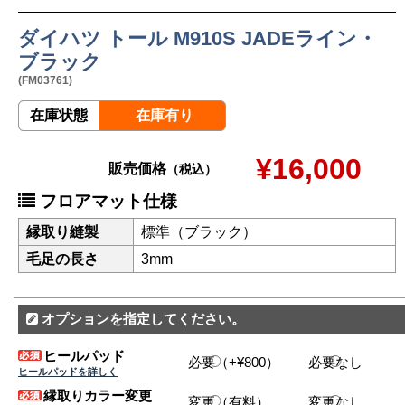
ダイハツ トール M910S JADEライン・
ブラック
(FM03761)
在庫状態
在庫有り
¥16,000
販売価格
（税込）
フロアマット仕様
縁取り縫製
標準（ブラック）
毛足の長さ
3mm
オプションを指定してください。
ヒールパッド
必要（+¥800）
必要なし
ヒールパッドを詳しく
縁取りカラー変更
変更（有料）
変更なし