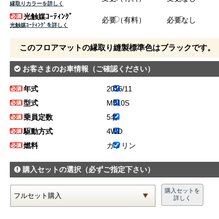
縁取りカラーを詳しく
光触媒ｺｰﾃｨﾝｸﾞ
必要（有料）
必要なし
光触媒ｺｰﾃｨﾝｸﾞを詳しく
このフロアマットの縁取り縫製標準色はブラックです。
お客さまのお車情報
（ご確認ください）
年式
2016/11
型式
M910S
乗員定数
5名
駆動方式
4WD
燃料
ガソリン
購入セットの選択
（必ずご指定下さい）
購入セットを
詳しく