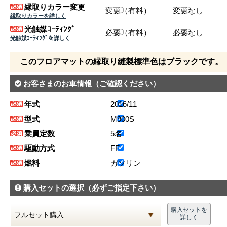
縁取りカラー変更
変更（有料）
変更なし
縁取りカラーを詳しく
光触媒ｺｰﾃｨﾝｸﾞ
必要（有料）
必要なし
光触媒ｺｰﾃｨﾝｸﾞを詳しく
このフロアマットの縁取り縫製標準色はブラックです。
お客さまのお車情報
（ご確認ください）
年式
2016/11
型式
M900S
乗員定数
5名
駆動方式
FF
燃料
ガソリン
購入セットの選択
（必ずご指定下さい）
購入セットを
詳しく