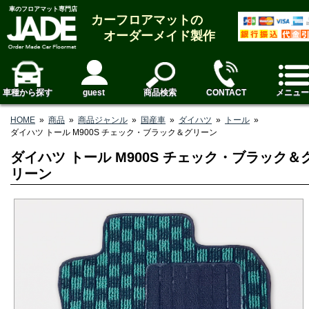
車のフロアマット専門店
カーフロアマットの
オーダーメイド製作
車種から探す
guest
商品検索
CONTACT
メニュー
HOME
»
商品
»
商品ジャンル
»
国産車
»
ダイハツ
»
トール
»
ダイハツ トール M900S チェック・ブラック＆グリーン
ダイハツ トール M900S チェック・ブラック＆
リーン