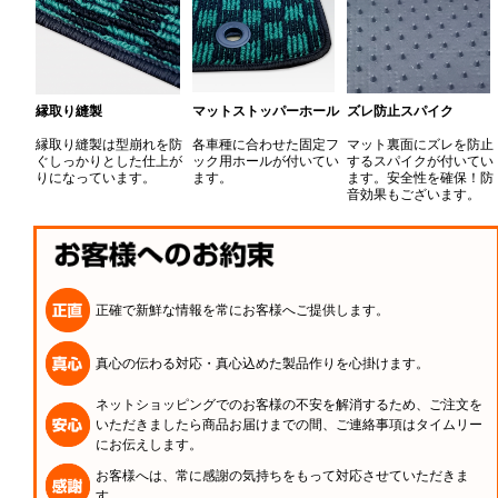
縁取り縫製
マットストッパーホール
ズレ防止スパイク
縁取り縫製は型崩れを防
各車種に合わせた固定フ
マット裏面にズレを防止
ぐしっかりとした仕上が
ック用ホールが付いてい
するスパイクが付いてい
りになっています。
ます。
ます。安全性を確保！防
音効果もございます。
正確で新鮮な情報を常にお客様へご提供します。
真心の伝わる対応・真心込めた製品作りを心掛けます。
ネットショッピングでのお客様の不安を解消するため、ご注文を
いただきましたら商品お届けまでの間、ご連絡事項はタイムリー
にお伝えします。
お客様へは、常に感謝の気持ちをもって対応させていただきま
す。