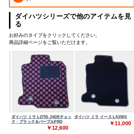
ダイハツシリーズで他のアイテムを見
る
お好みのタイプをクリックしてください。
商品詳細ページをご覧いただけます。
ダイハツ ミラ L275S JADEチェッ
ダイハツ ミラ イース LA350S
レー
ク・ブラック＆パープルPRO
￥11,000
￥12,600
0