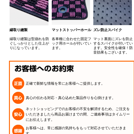
縁取り縫製
マットストッパーホール
ズレ防止スパイク
縁取り縫製は型崩れを防
各車種に合わせた固定フ
マット裏面にズレを防止
ぐしっかりとした仕上が
ック用ホールが付いてい
するスパイクが付いてい
りになっています。
ます。
ます。安全性を確保！防
音効果もございます。
正確で新鮮な情報を常にお客様へご提供します。
真心の伝わる対応・真心込めた製品作りを心掛けます。
ネットショッピングでのお客様の不安を解消するため、ご注文を
いただきましたら商品お届けまでの間、ご連絡事項はタイムリー
にお伝えします。
お客様へは、常に感謝の気持ちをもって対応させていただきま
す。