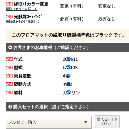
縁取りカラー変更
変更（有料）
変更なし
縁取りカラーを詳しく
光触媒ｺｰﾃｨﾝｸﾞ
必要（有料）
必要なし
光触媒ｺｰﾃｨﾝｸﾞを詳しく
このフロアマットの縁取り縫製標準色はブラックです。
お客さまのお車情報
（ご確認ください）
年式
2014/11
型式
LA710S
乗員定数
4名
駆動方式
4WD
燃料
ガソリン
購入セットの選択
（必ずご指定下さい）
購入セットを
詳しく