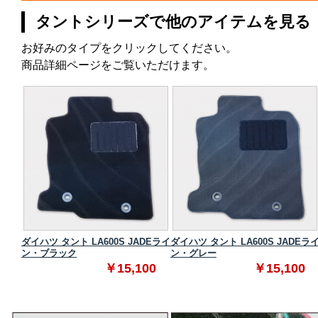
タントシリーズで他のアイテムを見る
お好みのタイプをクリックしてください。
商品詳細ページをご覧いただけます。
タンダ
ダイハツ タント LA600S JADEライ
ダイハツ タント LA600S JADEラ
ン・ブラック
ン・グレー
0
￥15,100
￥15,100