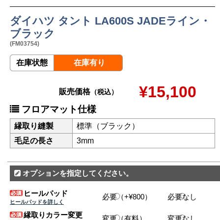
ダイハツ タント LA600S JADEライン・
ブラック
(FM03754)
在庫状態
在庫有り
¥15,100
販売価格
（税込）
フロアマット仕様
縁取り縫製
標準（ブラック）
毛足の長さ
3mm
オプションを指定してください。
ヒールパッド
必要（+¥800）
必要なし
ヒールパッドを詳しく
縁取りカラー変更
変更（有料）
変更なし