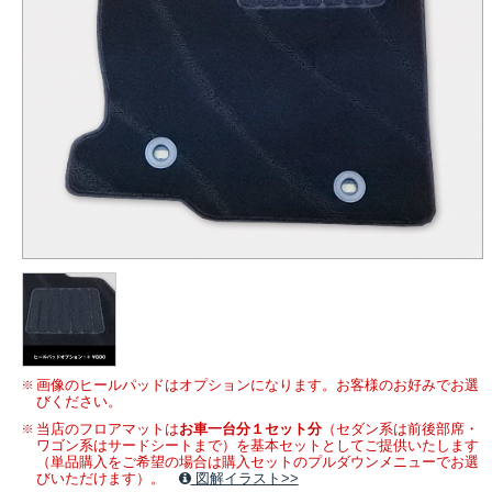
画像のヒールパッドはオプションになります。お客様のお好みでお選
びください。
当店のフロアマットは
お車一台分１セット分
（セダン系は前後部席・
ワゴン系はサードシートまで）を基本セットとしてご提供いたします
（単品購入をご希望の場合は購入セットのプルダウンメニューでお選
びいただけます）。
図解イラスト>>