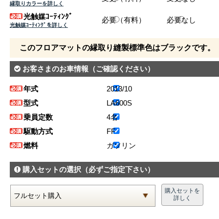
縁取りカラーを詳しく
光触媒ｺｰﾃｨﾝｸﾞ
必要（有料）
必要なし
光触媒ｺｰﾃｨﾝｸﾞを詳しく
このフロアマットの縁取り縫製標準色はブラックです。
お客さまのお車情報
（ご確認ください）
年式
2013/10
型式
LA600S
乗員定数
4名
駆動方式
FF
燃料
ガソリン
購入セットの選択
（必ずご指定下さい）
購入セットを
詳しく