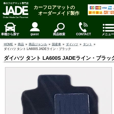
車のフロアマット専門店
カーフロアマットの
オーダーメイド製作
車種から探す
guest
商品検索
CONTACT
メニュー
HOME
»
商品
»
商品ジャンル
»
国産車
»
ダイハツ
»
タント
»
ダイハツ タント LA600S JADEライン・ブラック
ダイハツ タント LA600S JADEライン・ブラッ