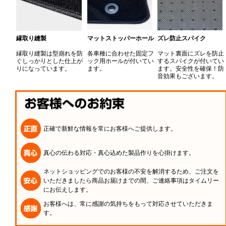
縁取り縫製
マットストッパーホール
ズレ防止スパイク
縁取り縫製は型崩れを防
各車種に合わせた固定フ
マット裏面にズレを防止
ぐしっかりとした仕上が
ック用ホールが付いてい
するスパイクが付いてい
りになっています。
ます。
ます。安全性を確保！防
音効果もございます。
正確で新鮮な情報を常にお客様へご提供します。
真心の伝わる対応・真心込めた製品作りを心掛けます。
ネットショッピングでのお客様の不安を解消するため、ご注文を
いただきましたら商品お届けまでの間、ご連絡事項はタイムリー
にお伝えします。
お客様へは、常に感謝の気持ちをもって対応させていただきま
す。